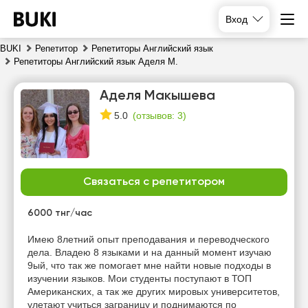
Вход
BUKI
Репетитор
Репетиторы Английский язык
Репетиторы Английский язык Аделя М.
Аделя Макышева
(
отзывов: 3
)
5.0
Связаться с репетитором
пн
вт
ср
чт
10
11
12
13
6000 тнг/час
Имею 8летний опыт преподавания и переводческого
16:00
12:00
12:00
12:00
дела. Владею 8 языками и на данный момент изучаю
9ый, что так же помогает мне найти новые подходы в
18:00
12:30
12:30
12:30
изучении языков. Мои студенты поступают в ТОП
Американских, а так же других мировых университетов,
20:00
13:00
13:00
13:00
улетают учиться заграницу и поднимаются по