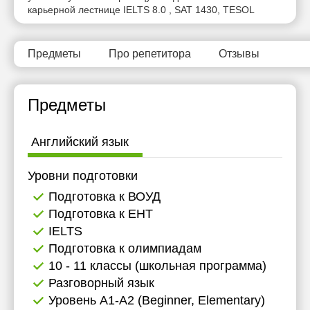
карьерной лестнице IELTS 8.0 , SAT 1430, TESOL
13:30
16:00
13:30
14:00
18:00
14:00
Предметы
Про репетитора
Отзывы
16:00
20:00
16:00
16:30
16:30
Предметы
17:00
17:00
Английский язык
17:30
17:30
18:00
18:00
Уровни подготовки
Подготовка к ВОУД
Подготовка к ЕНТ
IELTS
Подготовка к олимпиадам
10 - 11 классы (школьная программа)
Разговорный язык
Уровень А1-А2 (Beginner, Elementary)