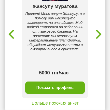
ва
Жансулу Муратова
Анн
ейчас
Привет! Меня зовут Жансулу, и я
Препод
синки,
помогу вам наконец-то
язык
уре в
заговорить на английском. Мой
раз
тете.
подход строится на избавлении
подгото
Обучаюсь
от языкового барьера. На
nging
занятиях мы используем
ния -
интерактивные платформы,
 лет
обсуждаем актуальные темы и
eneral
смотрим видео в оригинале.
рю на
 также
тнг/
5000 тнг/час
ль
Показать профиль
П
Больше похожих анкет