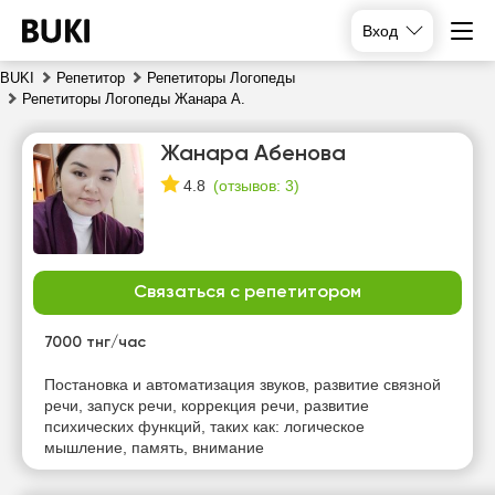
Вход
BUKI
Репетитор
Репетиторы Логопеды
Репетиторы Логопеды Жанара А.
Жанара Абенова
(
отзывов: 3
)
4.8
Связаться с репетитором
чт
пт
сб
вс
6
7
8
9
7000 тнг/час
Нет
Нет
Постановка и автоматизация звуков, развитие связной
16:00
13:00
свободных
свободных
речи, запуск речи, коррекция речи, развитие
часов
часов
психических функций, таких как: логическое
16:30
13:30
мышление, память, внимание
17:00
14:00