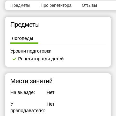
14:30
Предметы
Про репетитора
Отзывы
15:00
Предметы
15:30
16:00
Логопеды
16:30
Уровни подготовки
17:00
Репетитор для детей
Места занятий
На выезде:
Нет
У
Нет
преподавателя: