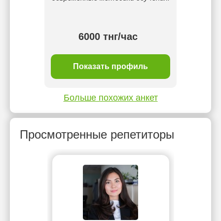
одики и
льтат.
тнг/
6000 тнг/час
1 
ль
Показать профиль
П
Больше похожих анкет
Просмотренные репетиторы