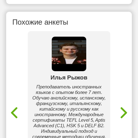
Похожие анкеты
ва
Илья Рыжов
аботы.
Преподаватель иностранных
Я пре
зского
языков с опытом более 7 лет.
язы
5 лет.
Обучаю английскому, испанскому,
Объяс
ами,
французскому, итальянскому,
грам
ыми.
китайскому и русскому как
виз
 нуля,
иностранному. Международные
пра
ть и
сертификаты TEFL Level 5, Aptis
П
иадам,
Advanced (C1), HSK 5 и DELF B2.
резуль
ным
Индивидуальный подход и
пе
льный
современные методики обучения.