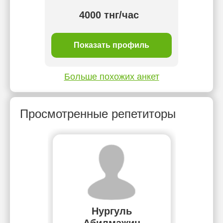
4000 тнг/час
ль
Показать профиль
П
Больше похожих анкет
Просмотренные репетиторы
Нургуль