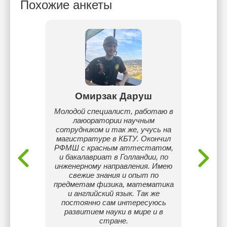
Похожие анкеты
ат
Омирзак Даруш
Ка
ий
Молодой специалист, работаю в
Меня 
лаюоратории научным
Каз
ический
сотрудником и так же, учусь на
педаг
магистратуре в КБТУ. Окончил
имени
РФМШ с красным аттестатом,
Считаю
и бакалавриат в Голландии, по
Част
инженерному направления. Имею
ученик
свежие знания и опыт по
информ
предметам физика, математика
легче п
и английский язык. Так же
физи
постоянно сам интересуюсь
развитием науки в мире и в
стране.