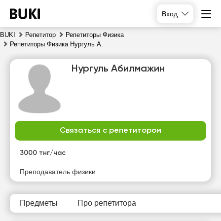
Вход
BUKI
Репетитор
Репетиторы Физика
Репетиторы Физика Нургуль А.
Нургуль Абилмажин
Связаться с репетитором
чт
пт
сб
вс
6
7
8
9
3000 тнг/час
Нет
Нет
Нет
Нет
Преподаватель физики
свободных
свободных
свободных
свободных
часов
часов
часов
часов
Предметы
Про репетитора