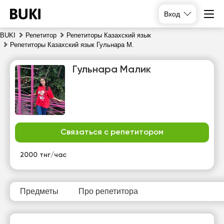
Вход
BUKI
Репетитор
Репетиторы Казахский язык
Репетиторы Казахский язык Гульнара М.
Гульнара Малик
Связаться с репетитором
чт
пт
сб
вс
6
7
8
9
2000 тнг/час
Нет
Нет
Нет
Нет
свободных
свободных
свободных
свободных
часов
часов
часов
часов
Предметы
Про репетитора