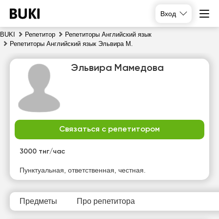
Вход
BUKI
Репетитор
Репетиторы Английский язык
Репетиторы Английский язык Эльвира М.
Эльвира Мамедова
Связаться с репетитором
вс
пн
вт
ср
9
10
11
12
3000 тнг/час
Нет
Нет
Нет
Нет
Пунктуальная, ответственная, честная.
свободных
свободных
свободных
свободных
часов
часов
часов
часов
Предметы
Про репетитора