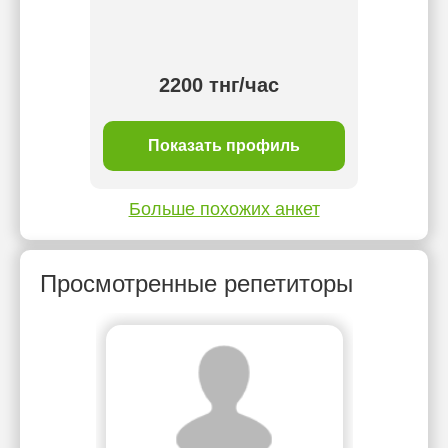
2200 тнг/час
ль
Показать профиль
П
Больше похожих анкет
Просмотренные репетиторы