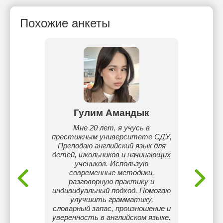
Похожие анкеты
ева
Гулим Амандык
А
я вы
Мне 20 лет, я учусь в
IELTS 
бучение
престижным университете СДУ,
уров
0
Преподаю английский язык для
детям 
детей, школьников и начинающих
нача
учеников. Использую
преп
современные методики,
заго
разговорную практику и
устано
индивидуальный подход. Помогаю
для да
улучшить грамматику,
словарный запас, произношение и
уверенность в английском языке.