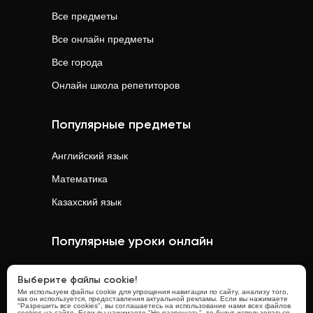
Все предметы
Все онлайн предметы
Все города
Онлайн школа репетиторов
Популярные предметы
Английский язык
Математика
Казахский язык
Популярные уроки онлайн
Математика
онлайн
Выберите файлы cookie!
Ми используем файлы cookie для упрощения навигации по сайту, анализу того,
Физика
онлайн
как он используется, предоставления актуальной рекламы. Если вы нажимаете
"Разрешить все cookies", вы соглашаетесь на использование нами всех файлов
cookies на сайте. Если вы нажимаете "Не разрешать", то будут использоваться