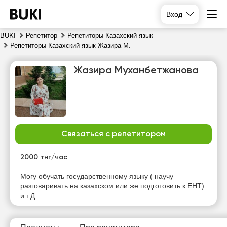
Вход
BUKI
Репетитор
Репетиторы Казахский язык
Репетиторы Казахский язык Жазира М.
Жазира Муханбетжанова
Связаться с репетитором
пт
сб
вс
пн
7
8
9
10
2000 тнг/час
Нет
Нет
Нет
Нет
Могу обучать государственному языку ( научу
свободных
свободных
свободных
свободных
разговаривать на казахском или же подготовить к ЕНТ)
часов
часов
часов
часов
и т.Д.