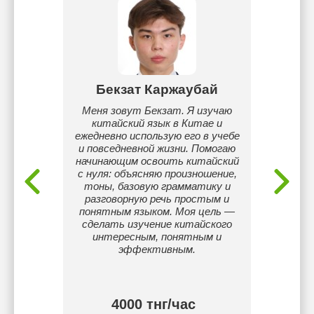
ик
Бекзат Каржаубай
Дина
по своей
Меня зовут Бекзат. Я изучаю
Я раб
х, так и
китайский язык в Китае и
получа
т.
ежедневно использую его в учебе
что 
и повседневной жизни. Помогаю
знаниям
начинающим освоить китайский
я
с нуля: объясняю произношение,
сове
тоны, базовую грамматику и
разв
разговорную речь простым и
исп
понятным языком. Моя цель —
сделать изучение китайского
дея
интересным, понятным и
стараю
эффективным.
4000 тнг/час