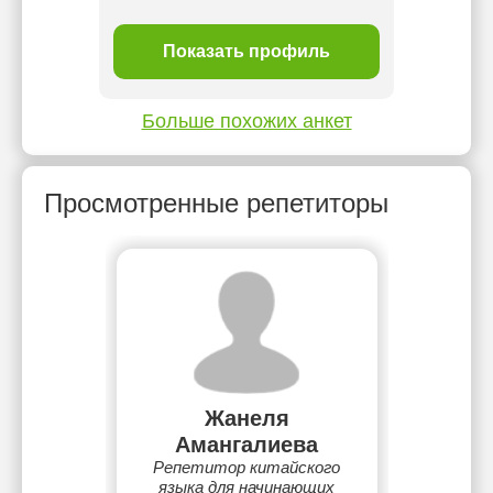
ль
Показать профиль
П
Больше похожих анкет
Просмотренные репетиторы
Жанеля
Амангалиева
Репетитор китайского
языка для начинающих