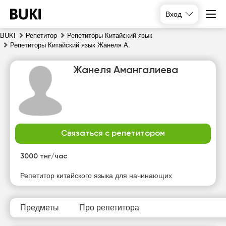
Вход
BUKI
Репетитор
Репетиторы Китайский язык
Репетиторы Китайский язык Жанеля А.
Жанеля Амангалиева
Связаться с репетитором
пт
сб
вс
пн
7
8
9
10
3000 тнг/час
Нет
Нет
Нет
Нет
Репетитор китайского языка для начинающих
свободных
свободных
свободных
свободных
часов
часов
часов
часов
Предметы
Про репетитора