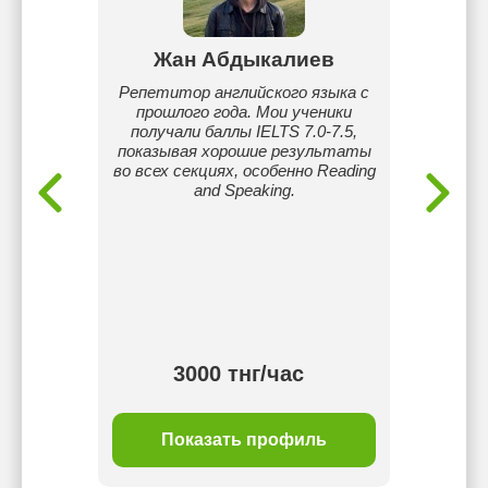
й
Жан Абдыкалиев
языка.
Репетитор английского языка с
Здра
дентами
прошлого года. Мои ученики
Мих
получали баллы IELTS 7.0-7.5,
униве
показывая хорошие результаты
п
во всех секциях, особенно Reading
репети
and Speaking.
-
матема
информ
тнг/
3000 тнг/час
ль
Показать профиль
П