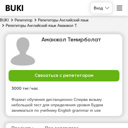
Вход
BUKI
Репетитор
Репетиторы Английский язык
Репетиторы Английский язык Аманжол Т.
Аманжол Темирболат
Связаться с репетитором
пт
сб
вс
пн
7
8
9
10
3000 тнг/час
Нет
Нет
Нет
Нет
Формат обучения дистанционно Сперва возьму
свободных
свободных
свободных
свободных
небольшой тест для определения уровня Будем
часов
часов
часов
часов
заниматься по учебнику English grammar in use