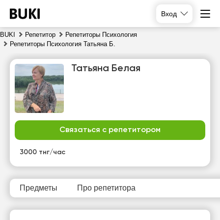
Вход
BUKI
Репетитор
Репетиторы Психология
Репетиторы Психология Татьяна Б.
Татьяна Белая
Связаться с репетитором
вс
пн
вт
ср
9
10
11
12
3000 тнг/час
Нет
Нет
Нет
Нет
свободных
свободных
свободных
свободных
часов
часов
часов
часов
Предметы
Про репетитора