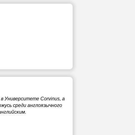
в Университете Corvinus, а
хожусь среди англоязычного
английским.