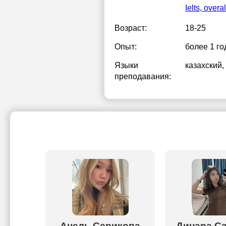
Ielts, overal
Возраст:
18-25
Опыт:
более 1 го
Языки
казахский
,
преподавания:
а
Анель Серикова
Динара С