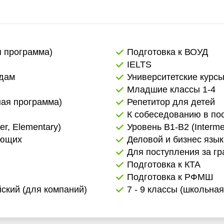
я программа)
Подготовка к ВОУД
IELTS
адам
Университетские курс
Младшие классы 1-4
ная программа)
Репетитор для детей
К собеседованию в по
er, Elementary)
Уровень B1-B2 (Interme
ающих
Деловой и бизнес язык
Для поступления за гр
Подготовка к КТА
Подготовка к РФМШ
ский (для компаний)
7 - 9 классы (школьна