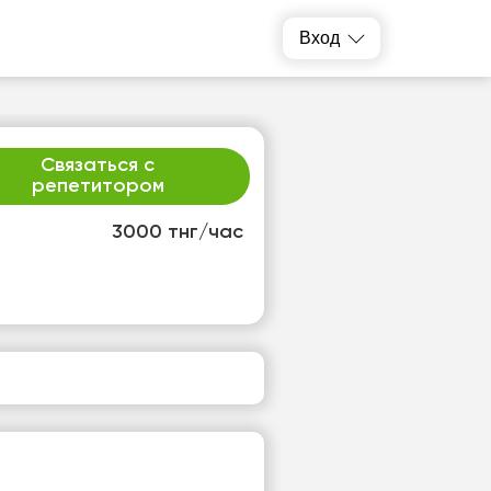
Вход
Связаться с
репетитором
3000 тнг/час
р
чт
2
13
т
Нет
одных
свободных
ов
часов