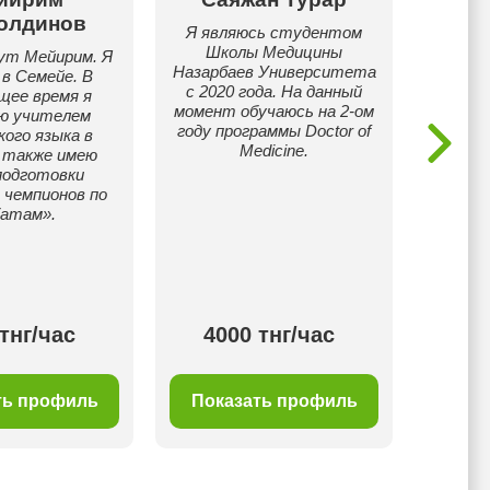
олдинов
Я являюсь студентом
Препод
Школы Медицины
и мат
ут Мейирим. Я
Назарбаев Университета
ученик
 в Семейе. В
с 2020 года. На данный
IEL
щее время я
момент обучаюсь на 2-ом
ю учителем
году программы Doctor of
кого языка в
Medicine.
а также имею
подготовки
 чемпионов по
батам».
тнг/час
4000 тнг/час
30
ть профиль
Показать профиль
Пок