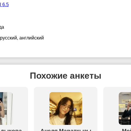
l 6.5
да
 русский
, английский
Похожие анкеты
адыкова
Анеля Мараткызы
Ме