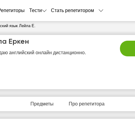
Репетиторы
Тести
Стать репетитором
ский язык Лейла Е.
ла Еркен
аю английский онлайн дистанционно.
сб
вс
пн
вт
с
8
9
10
11
1
Предметы
Про репетитора
Нет
Нет
Нет
Нет
Не
бодных
свободных
свободных
свободных
своб
асов
часов
часов
часов
час