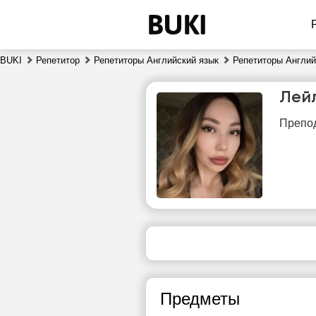
BUKI
Репетитор
Репетиторы Английский язык
Репетиторы Англий
Лей
Препод
пт
7
Нет
свободных
сво
часов
ч
Предметы