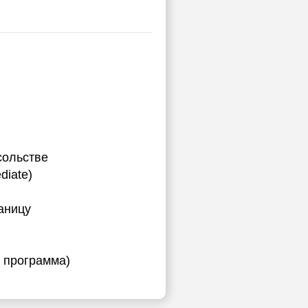
ы
сольстве
diate)
аницу
я программа)