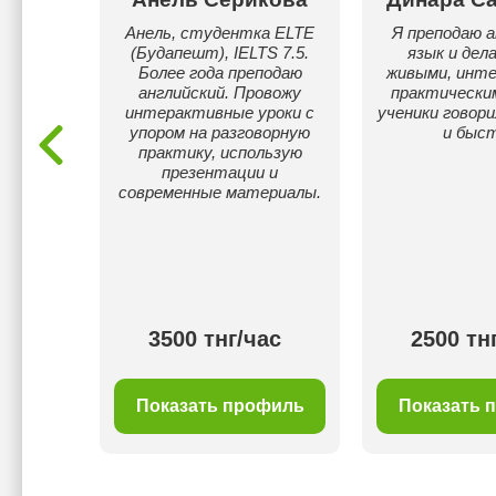
ова
Анель, студентка ELTE
Я преподаю а
(Будапешт), IELTS 7.5.
язык и дел
Т по
Более года преподаю
живыми, инте
омогу
английский. Провожу
практически
ень
интерактивные уроки с
ученики говори
ementary
упором на разговорную
и быст
iate .
практику, использую
презентации и
современные материалы.
ас
3500 тнг/час
2500 тн
филь
Показать профиль
Показать 