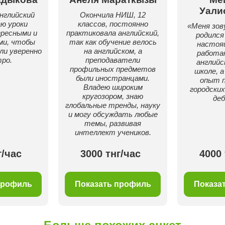
Уали
нглийский
Окончила НИШ, 12
аю уроки
классов, постоянно
«Меня зов
ресными и
практиковала английский,
родился
ми, чтобы
так как обучение велось
настоя
ли уверенно
на английском, а
работа
ро.
преподаватели
английс
профильных предметов
школе, 
были иностранцами.
опыт 
Владею широким
городских
кругозором, знаю
де
глобальные тренды, науку
и могу обсуждать любые
темы, развивая
интеллект учеников.
г/час
3000 тнг/час
4000 
профиль
Показать профиль
Показа