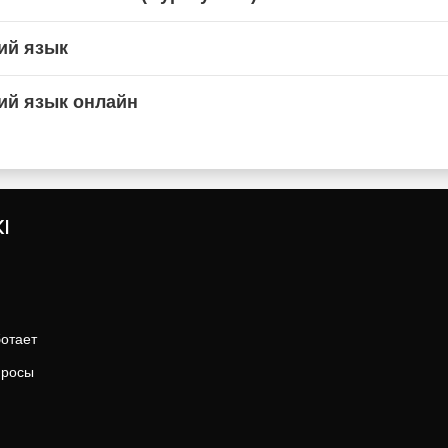
ий язык
ий язык онлайн
I
ботает
просы