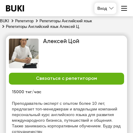
Вход
BUKI
Репетитор
Репетиторы Английский язык
Репетиторы Английский язык Алексей Ц.
Алексей Цой
Связаться с репетитором
чт
пт
сб
вс
6
7
8
9
15000 тнг/час
Нет
Нет
Нет
Нет
Преподаватель-эксперт с опытом более 10 лет,
свободных
свободных
свободных
свободных
предлагает топ-менеджерам и владельцам компаний
часов
часов
часов
часов
персональный курс английского языка для развития
международного бизнеса, путешествий и общения.
Также занимаюсь корпоративным обучением. Буду рад
сотрудничеству.