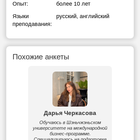
Опыт:
более 10 лет
Языки
русский
, английский
преподавания:
Похожие анкеты
Дарья Черкасова
Вл
ельная,
Обучаюсь в Шэньчжэньском
Влади
тат!
университете на международной
Моск
бизнес-программе.
п
Специализируюсь на подготовке