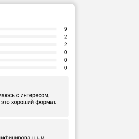
9
2
2
0
0
0
маюсь с интересом,
 это хороший формат.
алифицированным