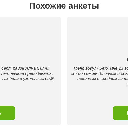
Похожие анкеты
 себя, район Алма Сити.
Меня зовут Seto, мне 23 г
х лет начала преподавать.
от поп песен до блюза и р
 любила и умела всегда🎀
новичкам и средним гит
ь