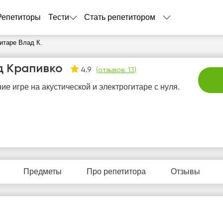
Репетиторы
Тести
Стать репетитором
итаре Влад К.
д Крапивко
4.9
(
отзывов: 13
)
ие игре на акустической и электрогитаре с нуля.
сб
вс
пн
вт
с
8
9
10
11
1
Предметы
Про репетитора
Отзывы
Нет
Нет
Не
1:00
11:00
свободных
свободных
своб
часов
часов
час
3:00
13:00
5:00
15:00