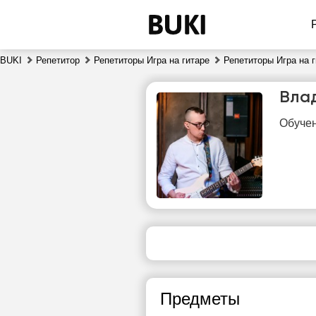
BUKI
Репетитор
Репетиторы Игра на гитаре
Репетиторы Игра на г
Вла
Обучен
пт
7
Нет
1
свободных
часов
1
Предметы
1