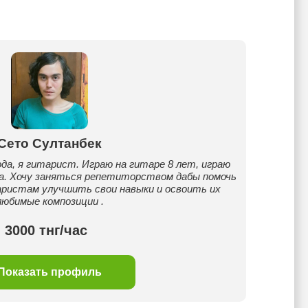
Сето Султанбек
ода, я гитарист. Играю на гитаре 8 лет, играю
ока. Хочу заняться репетиторством дабы помочь
аристам улучшить свои навыки и освоить их
любимые композиции .
3000 тнг/час
Показать профиль