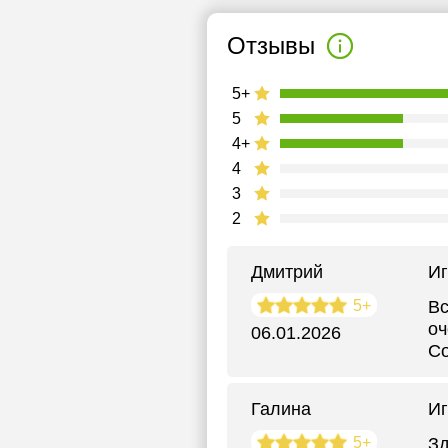
Отзывы
5+
5
4+
4
3
2
Дмитрий
Иг
5+
Вс
оч
06.01.2026
С
Галина
Иг
5+
Зд