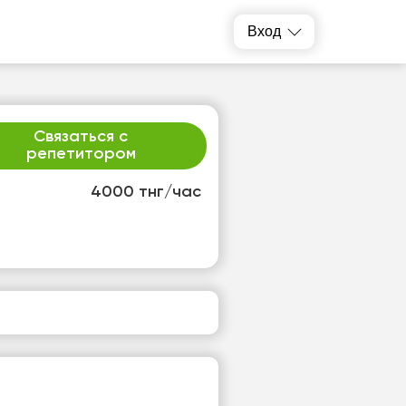
Вход
Связаться с
репетитором
4000 тнг/час
р
чт
2
13
т
Нет
одных
свободных
ов
часов