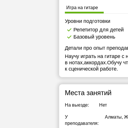
1
Игра на гитаре
1
Уровни подготовки
1
Репетитор для детей
Базовый уровень
2
Детали про опыт препода
Научу играть на гитаре с
в нотах,аккордах.Обучу ч
к сценической работе.
Места занятий
На выезде:
Нет
У
Алматы, Ж
преподавателя: