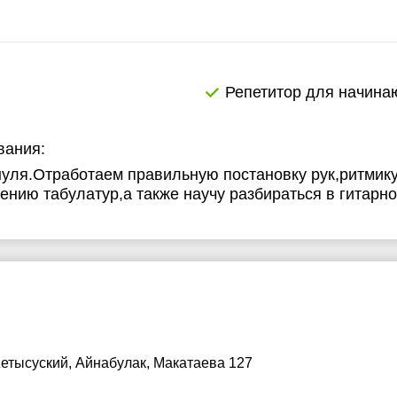
7:00
17:00
9:00
19:00
9:30
Репетитор для начин
0:00
вания:
 нуля.Отработаем правильную постановку рук,ритмик
тению табулатур,а также научу разбираться в гитарн
етысуский, Айнабулак, Макатаева 127