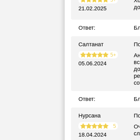
Хо
до
21.02.2025
Ответ:
Бл
Салтанат
По
5+
Ан
вс
05.06.2024
до
ре
со
Ответ:
Бл
Нурсана
По
5
Оч
сл
18.04.2024