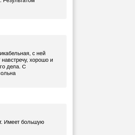
. Результатом
икабельная, с ней
 навстречу, хорошо и
го дела. С
вольна
т. Имеет большую