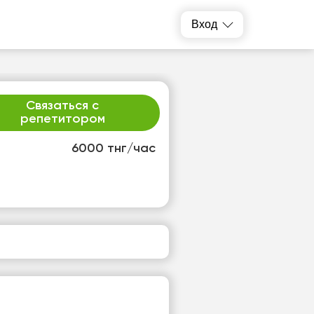
Вход
Связаться с
репетитором
6000 тнг/час
т
пт
3
14
т
Нет
одных
свободных
ов
часов