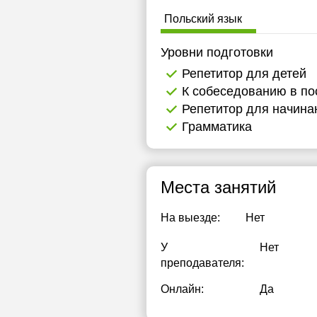
17:30
Польский язык
18:00
Уровни подготовки
18:30
Репетитор для детей
К собеседованию в по
19:00
Репетитор для начин
19:30
Грамматика
20:00
20:30
Места занятий
21:00
На выезде:
Нет
У
Нет
преподавателя:
Онлайн:
Да