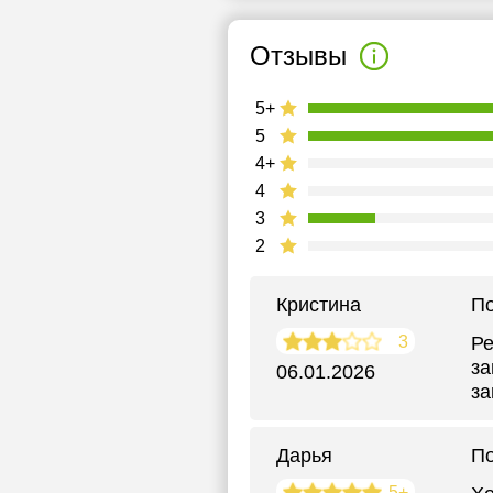
Отзывы
5+
5
4+
4
3
2
Кристина
По
3
Ре
за
06.01.2026
за
Дарья
По
5+