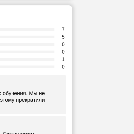
7
5
0
0
1
0
с обучения. Мы не
оэтому прекратили