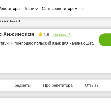
Репетиторы
Тести
Стать репетитором
 язык Анна Х.
а Хижинская
4.8
(
отзывов: 13
)
твуй! Я преподаю польский язык для начинающих.
вс
пн
вт
ср
ч
9
10
11
12
1
Предметы
Про репетитора
Отзывы
Нет
Нет
Нет
Нет
Не
бодных
свободных
свободных
свободных
своб
асов
часов
часов
часов
час