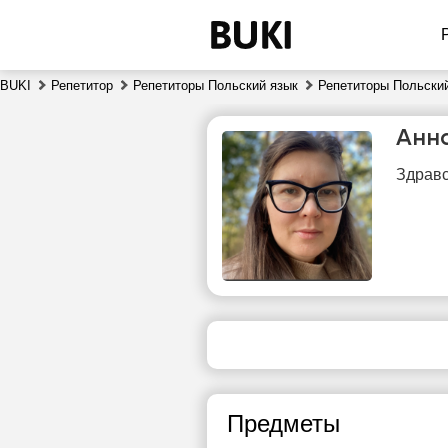
BUKI
Репетитор
Репетиторы Польский язык
Репетиторы Польский
Анн
Здравс
сб
8
16:00
сво
ч
16:30
Предметы
17:00