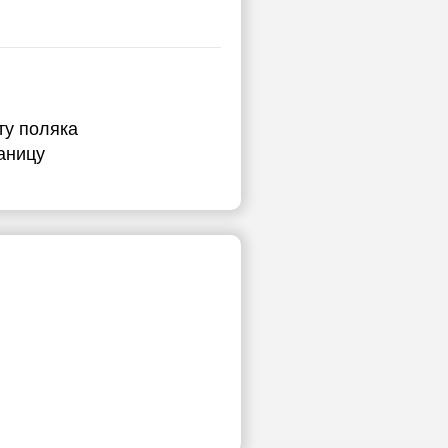
ту поляка
аницу