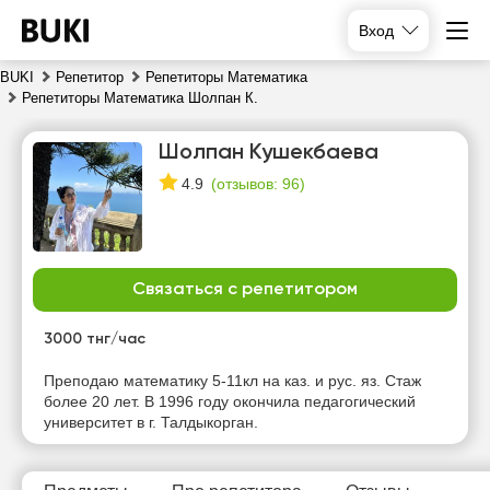
Вход
BUKI
Репетитор
Репетиторы Математика
Репетиторы Математика Шолпан К.
Шолпан Кушекбаева
(
отзывов: 96
)
4.9
Связаться с репетитором
пт
сб
вс
пн
7
8
9
10
3000 тнг/час
Нет
Преподаю математику 5-11кл на каз. и рус. яз. Стаж
16:30
10:00
10:00
свободных
более 20 лет. В 1996 году окончила педагогический
часов
университет в г. Талдыкорган.
17:00
10:30
10:30
17:30
11:00
11:00