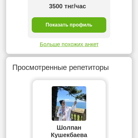
3500 тнг/час
ль
Показать профиль
П
Больше похожих анкет
Просмотренные репетиторы
Шолпан
Кушекбаева