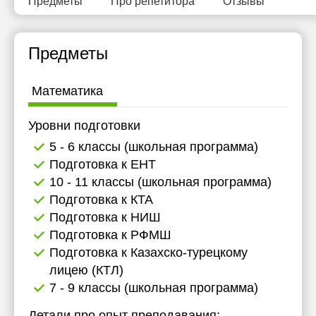
Предметы
Про репетитора
Отзывы
18:00
11:30
11:30
18:30
12:00
12:00
Предметы
19:00
14:00
14:00
Математика
21:00
14:30
14:30
15:00
15:00
Уровни подготовки
5 - 6 классы (школьная программа)
17:00
15:30
Подготовка к ЕНТ
17:30
16:00
10 - 11 классы (школьная программа)
Подготовка к КТА
18:00
16:30
Подготовка к НИШ
18:30
17:00
Подготовка к РФМШ
Подготовка к Казахско-турецкому
19:00
17:30
лицею (КТЛ)
19:30
18:00
7 - 9 классы (школьная программа)
20:00
18:30
Детали про опыт преподавания: