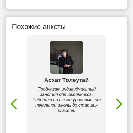
Похожие анкеты
ий
Асхат Толеутай
Тор
 готова
Предлагаю индивидуальный
Являюс
зике и
занятия для школьников.
по
Работаю со всеми уровнями: от
област
начальной школы до старших
также 
классов.
Сдал Е
также
MATH. 