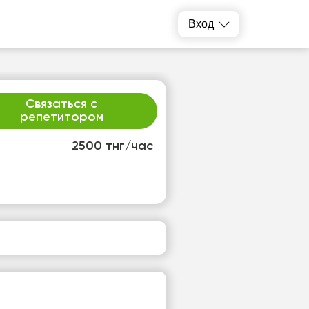
Вход
Связаться с
репетитором
2500 тнг/час
р
чт
2
13
т
Нет
одных
свободных
ов
часов