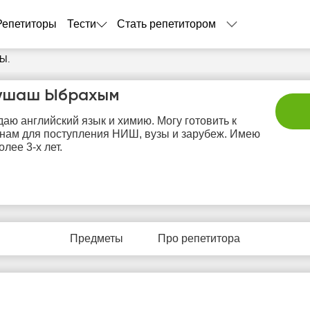
Репетиторы
Тести
Стать репетитором
 Ы.
ушаш Ыбрахым
аю английский язык и химию. Могу готовить к
нам для поступления НИШ, вузы и зарубеж. Имею
олее 3-х лет.
сб
вс
пн
вт
с
8
9
10
11
1
Предметы
Про репетитора
Нет
Нет
Нет
Нет
Не
бодных
свободных
свободных
свободных
своб
асов
часов
часов
часов
час