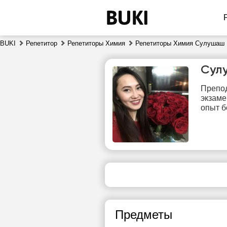
BUKI
Репетитор
Репетиторы Химия
Репетиторы Химия Сулушаш
Сул
Препод
экзаме
опыт б
пт
7
15:00
сво
ч
15:30
Предметы
16:00