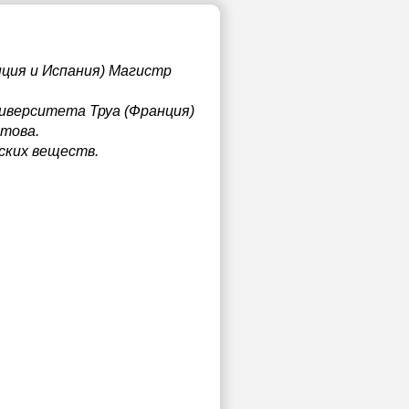
нция и Испания) Магистр
иверситета Труа (Франция)
етова.
ских веществ.