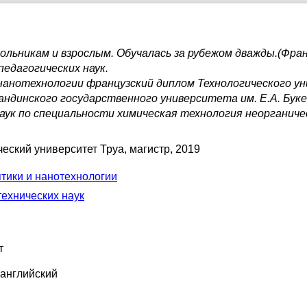
льникам и взрослым. Обучалась за рубежом дважды.(Фра
педагогических наук.
нанотехнологии французский диплом Технологического ун
гандинского государственного университета им. Е.А. Бук
аук по специальности химическая технология неорганиче
ческий университет Труа
, магистр, 2019
птики и нанотехнологии
технических наук
т
 английский