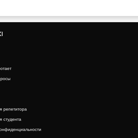
I
ботает
просы
я репетитора
я студента
конфиденциальности