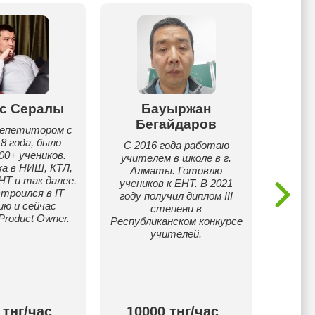
с Сералы
Бауыржан
Ал
Бегайдаров
репетитором с
За 
8 года, было
абит
С 2016 года работаю
00+ учеников.
найде
учителем в школе в г.
а в НИШ, КТЛ,
под
Алматы. Готовлю
Т и так далее.
сту
учеников к ЕНТ. В 2021
троился в IT
позвол
году получил диплом III
ию и сейчас
к
степени в
roduct Owner.
Республиканском конкурсе
эффек
учителей.
п
интенс
 тнг/час
10000 тнг/час