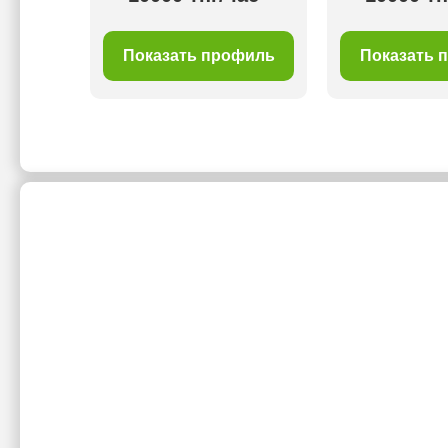
г/час
филь
Показать профиль
Показать 