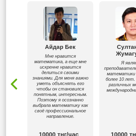
асова
Айдар Бек
Султа
Жумаг
по
Мне нравится
е
математика, а еще мне
Я явля
искренне нравится
преподавателе
делиться своими
математики
знаниями. Для меня важно
более 10 лет.
уметь объяснять его
различных м
чтобы он становился
международны
понятным, интересным.
Поэтому я осознанно
выбрала математику как
своё профессиональное
направление.
000
10000 тнг/час
10000 тн