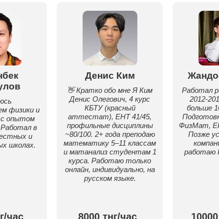
нбек
Денис Ким
Жандо
улов
👋 Кратко обо мне Я Ким
Работал 
Денис Олегович, 4 курс
2012-201
юсь
КБТУ (красный
больше 1
м физики и
аттестат), ЕНТ 41/45,
Подготовк
 с опытом
профильные дисциплины
ФизМат, ЕН
 Работал в
~80/100. 2+ года преподаю
Позже ус
естных и
математику 5–11 классам
компан
х школах.
и матанализ студентам 1
работаю P
курса. Работаю только
онлайн, индивидуально, на
русском языке.
г/час
8000 тнг/час
10000