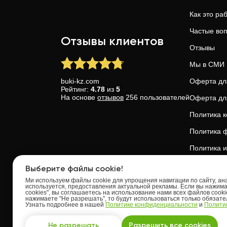
Как это ра
Частые во
Отзывы клиентов
Отзывы
Мы в СМИ
buki-kz.com
Оферта дл
Рейтинг:
4.78
из
5
На основе
отзывов
256
пользователей
Оферта дл
Политика 
Политика ф
Политика и
Доверие и 
Выберите файлы cookie!
Ми используем файлы cookie для упрощения навигации по сайту, анал
используется, предоставления актуальной рекламы. Если вы нажим
cookies", вы соглашаетесь на использование нами всех файлов cooki
нажимаете "Не разрешать", то будут использоваться только обязат
Узнать подробнее в нашей
Политике конфиденциальности
и
Политик
Upskills OU
Tallinn, Kes
Не разрешать
Разрешить все cookies