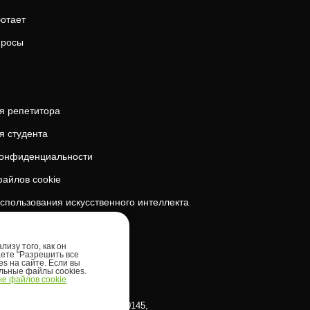
ботает
просы
я репетитора
я студента
конфиденциальности
айлов cookie
спользования искусственного интеллекта
безопасность
изу того, как он
аете "Разрешить все
es на сайте. Если вы
ельные файлы cookies.
е файлов cookie
klinna linnaosa, Tornimäe tn 5, 10145,