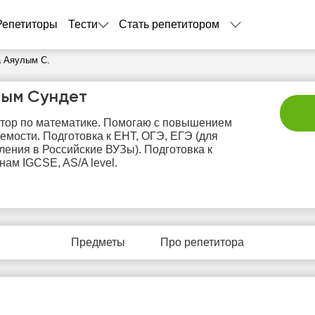
Репетиторы
Тести
Стать репетитором
а Аяулым С.
лым Сундет
тор по математике. Помогаю с повышением
емости. Подготовка к ЕНТ, ОГЭ, ЕГЭ (для
ления в Российские ВУЗы). Подготовка к
нам IGCSE, AS/A level.
сб
вс
пн
вт
с
8
9
10
11
1
Предметы
Про репетитора
Нет
Нет
Нет
Нет
Не
бодных
свободных
свободных
свободных
своб
асов
часов
часов
часов
час