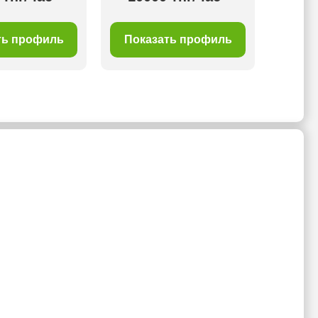
1 отз
ть профиль
Показать профиль
Пок