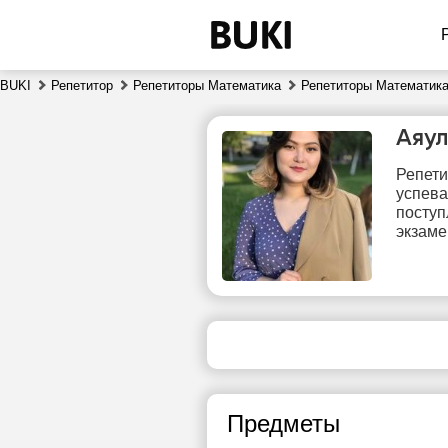
BUKI
Репетитор
Репетиторы Математика
Репетиторы Математик
Аяу
Репети
успева
поступ
экзаме
пт
7
Нет
свободных
сво
часов
ч
Предметы