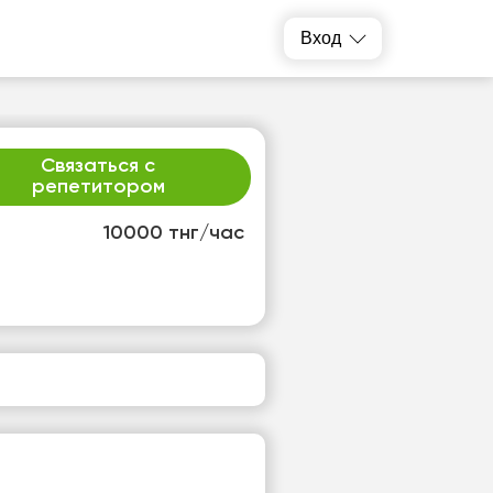
Вход
Связаться с
репетитором
10000 тнг/час
р
чт
2
13
т
Нет
одных
свободных
ов
часов