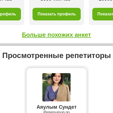
профиль
Показать профиль
Показа
Больше похожих анкет
Просмотренные репетиторы
Аяулым Сундет
Репетитор по