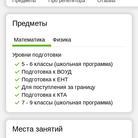
Предметы
Про репетитора
Отзывы
16:30
17:00
Предметы
17:30
Математика
Физика
18:00
18:30
Уровни подготовки
5 - 6 классы (школьная программа)
19:00
Подготовка к ВОУД
19:30
Подготовка к ЕНТ
Для поступления за границу
20:00
Подготовка к КТА
7 - 9 классы (школьная программа)
Места занятий