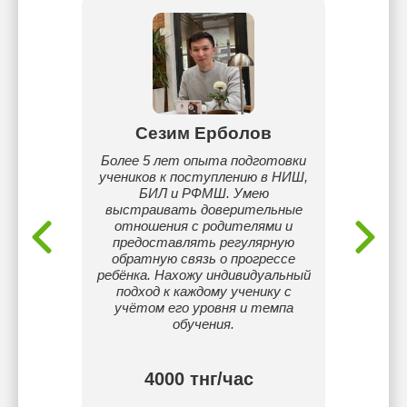
пова
Сезим Ерболов
Ну
у себя,
Более 5 лет опыта подготовки
Я Нұрт
лайн
учеников к поступлению в НИШ,
БИЛ и РФМШ. Умею
выстраивать доверительные
отношения с родителями и
предоставлять регулярную
обратную связь о прогрессе
ребёнка. Нахожу индивидуальный
подход к каждому ученику с
учётом его уровня и темпа
обучения.
тнг/
4000 тнг/час