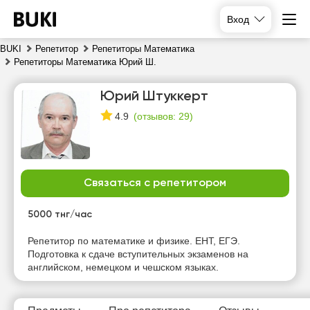
Вход
BUKI
Репетитор
Репетиторы Математика
Репетиторы Математика Юрий Ш.
Юрий Штуккерт
(
отзывов: 29
)
4.9
Связаться с репетитором
сб
вс
пн
вт
8
9
10
11
5000 тнг/час
Нет
Нет
Нет
Репетитор по математике и физике. ЕНТ, ЕГЭ.
15:00
свободных
свободных
свободных
Подготовка к сдаче вступительных экзаменов на
часов
часов
часов
английском, немецком и чешском языках.
15:30
16:00