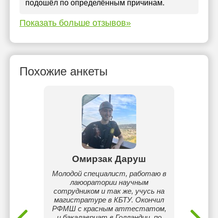
подошёл по определённым причинам.
Показать больше отзывов»
Похожие анкеты
лиев
Омирзак Даруш
 Я
Молодой специалист, работаю в
ике и
лаюоратории научным
20
аботы
сотрудником и так же, учусь на
инжене
ет, в
магистратуре в КБТУ. Окончил
году. 
поднялся
РФМШ с красным аттестатом,
ксперт.
и бакалавриат в Голландии, по