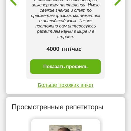
лись
инженерному направления. Имею
тупали в
свежие знания и опыт по
пешно
предметам физика, математика
го, я
и английский язык. Так же
 (НКТ).
постоянно сам интересуюсь
uTube
развитием науки в мире и в
ети
стране.
4000 тнг/час
ль
Показать профиль
П
Больше похожих анкет
Просмотренные репетиторы