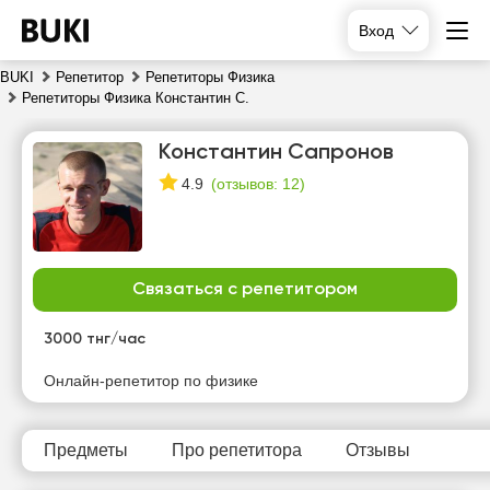
Вход
BUKI
Репетитор
Репетиторы Физика
Репетиторы Физика Константин С.
Константин Сапронов
(
отзывов: 12
)
4.9
Связаться с репетитором
пт
сб
вс
пн
7
8
9
10
3000 тнг/час
Нет
Нет
Нет
Нет
Онлайн-репетитор по физике
свободных
свободных
свободных
свободных
часов
часов
часов
часов
Предметы
Про репетитора
Отзывы