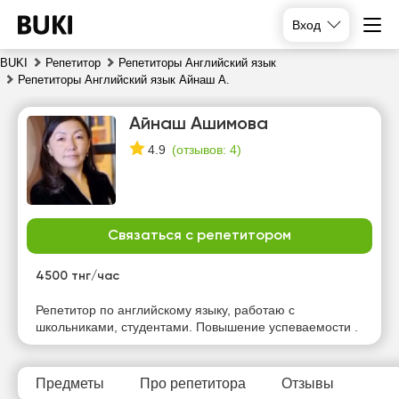
Вход
BUKI
Репетитор
Репетиторы Английский язык
Репетиторы Английский язык Айнаш А.
Айнаш Ашимова
(
отзывов: 4
)
4.9
Связаться с репетитором
чт
пт
сб
вс
6
7
8
9
4500 тнг/час
Нет
Нет
Нет
Репетитор по английскому языку, работаю с
18:00
свободных
свободных
свободных
школьниками, студентами. Повышение успеваемости .
часов
часов
часов
18:30
Предметы
Про репетитора
Отзывы