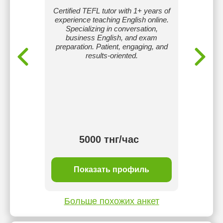
пытный
Certified TEFL tutor with 1+ years of
Помо
ского
experience teaching English online.
ом
Specializing in conversation,
а пожить
business English, and exam
азных
preparation. Patient, engaging, and
зии
results-oriented.
ьтурный
ествия
нимать
ым
ои уроки
выми
5000 тнг/час
ль
Показать профиль
П
Больше похожих анкет