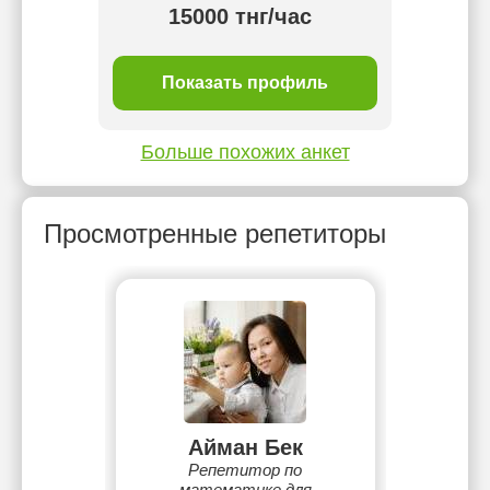
 тнг/
15000 тнг/час
1 
ль
Показать профиль
П
Больше похожих анкет
Просмотренные репетиторы
Айман Бек
Репетитор по
математике для