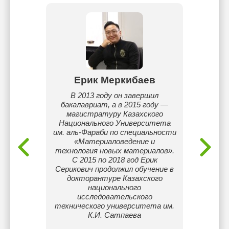
Ерик Меркибаев
Асе
ьный
В 2013 году он завершил
Мат
ике и
бакалавриат, а в 2015 году —
Англий
ольной
магистратуру Казахского
репе
усском
Национального Университета
алгебр
ультат
им. аль-Фараби по специальности
школьн
нег.
«Материаловедение и
и Англи
технология новых материалов».
влад
С 2015 по 2018 год Ерик
Ам
Серикович продолжил обучение в
докторантуре Казахского
национального
исследовательского
технического университета им.
К.И. Сатпаева