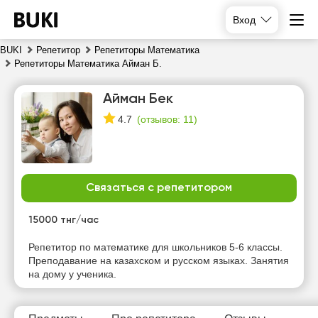
Вход
BUKI
Репетитор
Репетиторы Математика
Репетиторы Математика Айман Б.
Айман Бек
(
отзывов: 11
)
4.7
Связаться с репетитором
вс
пн
вт
ср
9
10
11
12
15000 тнг/час
Нет
Нет
Нет
Нет
Репетитор по математике для школьников 5-6 классы.
свободных
свободных
свободных
свободных
Преподавание на казахском и русском языках. Занятия
часов
часов
часов
часов
на дому у ученика.