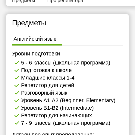
Предметы
Про репетитора
11:30
11:30
11:30
12:00
12:00
12:00
Предметы
12:30
12:30
12:30
Английский язык
13:00
13:00
13:00
13:30
13:30
13:30
Уровни подготовки
5 - 6 классы (школьная программа)
14:00
14:00
14:00
Подготовка к школе
14:30
14:30
14:30
Младшие классы 1-4
Репетитор для детей
15:00
15:00
15:00
Разговорный язык
15:30
Уровень А1-А2 (Beginner, Elementary)
Уровень B1-B2 (Intermediate)
16:00
Репетитор для начинающих
16:30
7 - 9 классы (школьная программа)
17:00
Детали про опыт преподавания: