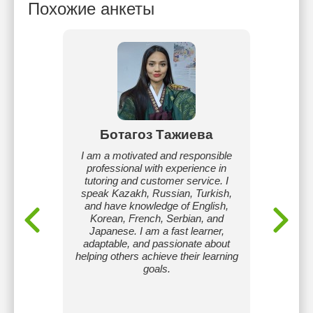
Похожие анкеты
рова
Ботагоз Тажиева
Ж
скому
I am a motivated and responsible
Меня
 с
professional with experience in
англи
к и с
tutoring and customer service. I
ученик
редних
speak Kazakh, Russian, Turkish,
нав
and have knowledge of English,
гр
Korean, French, Serbian, and
общени
Japanese. I am a fast learner,
На з
adaptable, and passionate about
практик
helping others achieve their learning
и ко
goals.
Помог
барьер
а