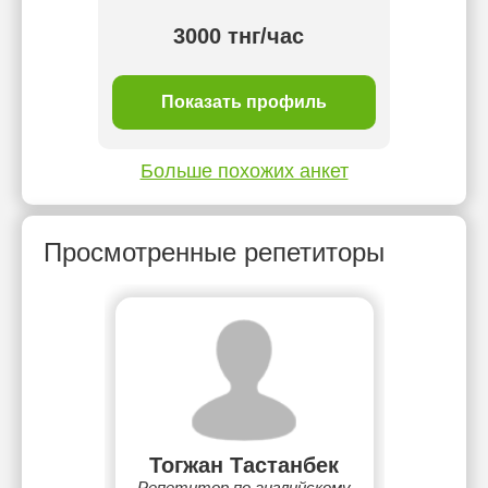
3000 тнг/час
ль
Показать профиль
П
Больше похожих анкет
Просмотренные репетиторы
Тогжан Тастанбек
Репетитор по английскому