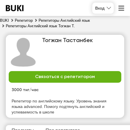
Вход
BUKI
Репетитор
Репетиторы Английский язык
Репетиторы Английский язык Тогжан Т.
Тогжан Тастанбек
Связаться с репетитором
чт
пт
сб
вс
6
7
8
9
3000 тнг/час
Нет
Репетитор по английскому языку. Уровень знания
10:00
10:00
10:00
свободных
языка advanced. Помогу подтянуть английский и
часов
успеваемость в школе
10:30
10:30
10:30
11:00
11:00
11:00