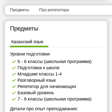
12:30
Предметы
Про репетитора
13:00
13:30
Предметы
14:00
Казахский язык
14:30
15:00
Уровни подготовки
5 - 6 классы (школьная программа)
15:30
Подготовка к школе
16:00
Младшие классы 1-4
Разговорный язык
16:30
Репетитор для начинающих
17:00
Базовый уровень
7 - 9 классы (школьная программа)
Детали про опыт преподавания: