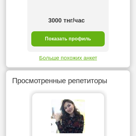
рау
тнг/
3000 тнг/час
ль
Показать профиль
П
Больше похожих анкет
Просмотренные репетиторы