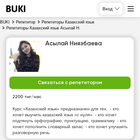
Вход
BUKI
Репетитор
Репетиторы Казахский язык
Репетиторы Казахский язык Асылай Н.
Асылай Ниязбаева
Связаться с репетитором
пт
сб
вс
пн
7
8
9
10
2200 тнг/час
Нет
Нет
Нет
Курс «Казахский язык» предназначен для тех, - кто
11:00
свободных
свободных
свободных
хочет выучить казахский язык «с нуля» - кто хочет
часов
часов
часов
подтянуть орфографию, пунктуацию, грамматику - кто
11:30
хочет пополнить словарный запас - кто хочет улучшить
разговорную речь.
12:00