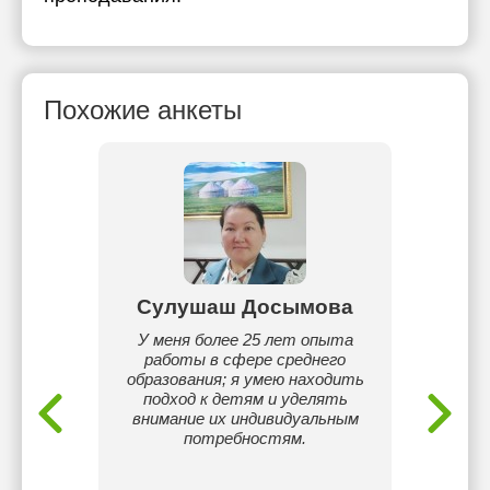
Похожие анкеты
ва
Сулушаш Досымова
Ай
АЙН,
У меня более 25 лет опыта
40 жыл
ла АГУ
работы в сфере среднего
ұс
о
образования; я умею находить
оқушы
й язык в
подход к детям и уделять
түсті.
тель
внимание их индивидуальным
шықты, 
9 году
потребностям.
қазақ 
туру
11 сын
 года в
әд