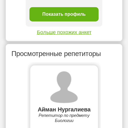
ль
Показать профиль
П
Больше похожих анкет
Просмотренные репетиторы
Айман Нургалиева
Репетитор по предмету
Биологии