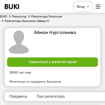
Вход
BUKI
Репетитор
Репетиторы Биология
Репетиторы Биология Айман Н.
Айман Нургалиева
Связаться с репетитором
чт
пт
сб
вс
6
7
8
9
3000 тнг/час
Нет
Нет
Нет
Нет
Репетитор по предмету Биологии
свободных
свободных
свободных
свободных
часов
часов
часов
часов
Предметы
Про репетитора