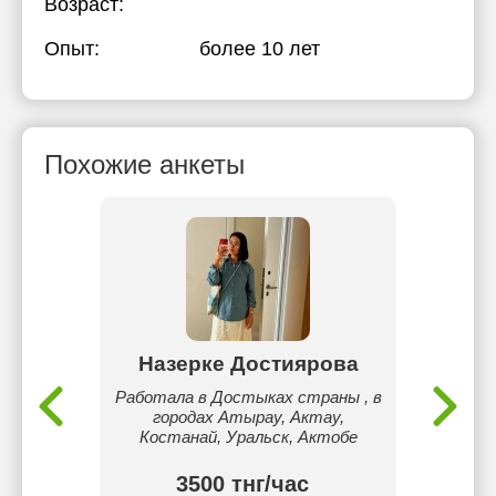
Возраст:
Опыт:
более 10 лет
Похожие анкеты
ова
Назерке Достиярова
Ай
м,Еңбек
Работала в Достыках страны , в
Орал қ
сарапшы
городах Атырау, Актау,
өтілім
Костанай, Уральск, Актобе
3500 тнг/час