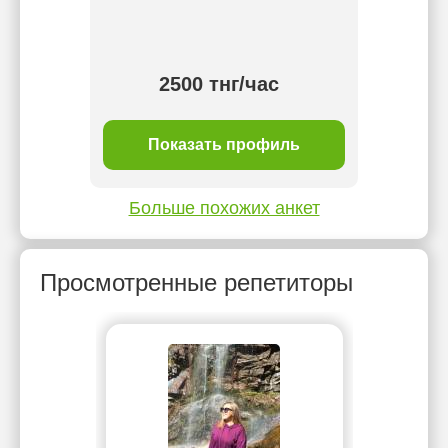
отв
2500 тнг/час
ль
Показать профиль
П
Больше похожих анкет
Просмотренные репетиторы