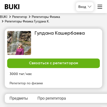
Вход
BUKI
Репетитор
Репетиторы Физика
Репетиторы Физика Гулдана К.
Гулдана Кашербаева
Связаться с репетитором
сб
вс
пн
вт
8
9
10
11
3000 тнг/час
Нет
Нет
Нет
Нет
Репетитор по физике
свободных
свободных
свободных
свободных
часов
часов
часов
часов
Предметы
Про репетитора