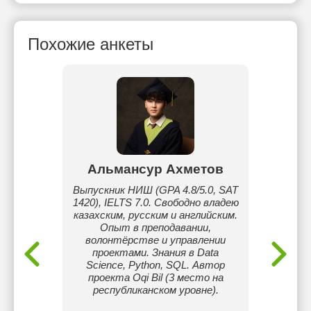
Похожие анкеты
ман
Альмансур Ахметов
блем
Выпускник НИШ (GPA 4.8/5.0, SAT
Репе
1420), IELTS 7.0. Свободно владею
кла
казахским, русским и английским.
ОНЛА
Опыт в преподавании,
успев
волонтёрстве и управлении
проектами. Знания в Data
подг
Science, Python, SQL. Автор
ЕНТ. 
проекта Oqi Bil (3 место на
прост
республиканском уровне).
персон
кажд