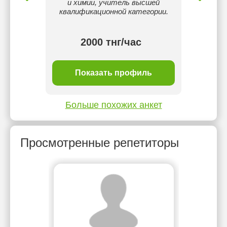
рситета
и химии, учитель высшей
Госуда
ходила
квалификационной категории.
имени
пе
с
2000 тнг/час
ль
Показать профиль
П
Больше похожих анкет
Просмотренные репетиторы