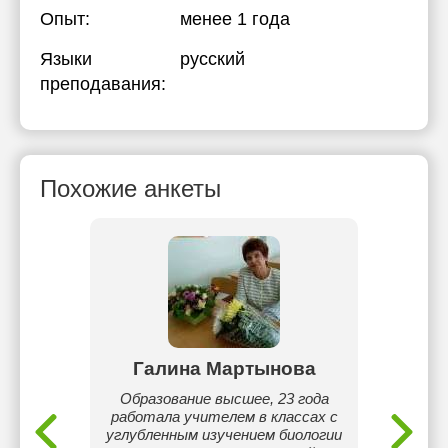
Опыт:
менее 1 года
Языки
русский
преподавания:
Похожие анкеты
ина
Галина Мартынова
Ал
я по
Образование высшее, 23 года
Бак
гия.
работала учителем в классах с
спе
нского
углубленным изучением биологии
Магис