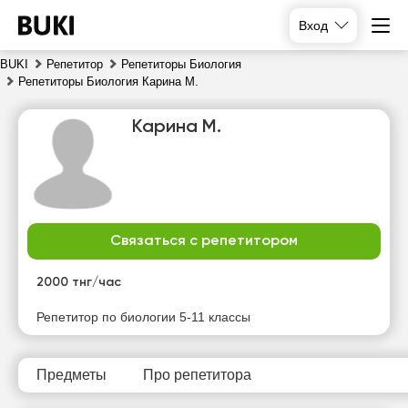
Вход
BUKI
Репетитор
Репетиторы Биология
Репетиторы Биология Карина М.
Карина М.
Связаться с репетитором
пт
сб
вс
пн
7
8
9
10
2000 тнг/час
Нет
Нет
Репетитор по биологии 5-11 классы
17:00
19:00
свободных
свободных
часов
часов
17:30
19:30
Предметы
Про репетитора
18:00
20:00