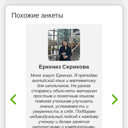
Похожие анкеты
Еркеназ Серикова
Б
ления.
Меня зовут Еркеназ. Я преподаю
С
английский язык и математику
Уни
для школьников. На уроках
преп
стараюсь объяснять материал
боле
простым и понятным языком,
помогая ученикам улучшать
комм
знания, успеваемость и
работы 
уверенность в себе. Подбираю
в
индивидуальный подход к каждому
волонт
ученику и делаю занятия
студен
интересными и комфортными.