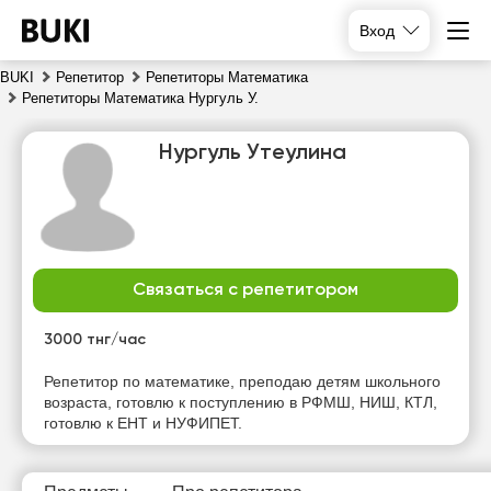
Вход
BUKI
Репетитор
Репетиторы Математика
Репетиторы Математика Нургуль У.
Нургуль Утеулина
Связаться с репетитором
сб
вс
пн
вт
8
9
10
11
3000 тнг/час
Нет
Нет
Репетитор по математике, преподаю детям школьного
19:00
10:00
свободных
свободных
возраста, готовлю к поступлению в РФМШ, НИШ, КТЛ,
часов
часов
готовлю к ЕНТ и НУФИПЕТ.
19:30
10:30
20:00
11:00