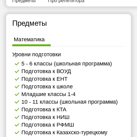
Предметы
Про репетитора
20:30
11:30
21:00
12:00
Предметы
12:30
Математика
13:00
13:30
Уровни подготовки
5 - 6 классы (школьная программа)
14:00
Подготовка к ВОУД
14:30
Подготовка к ЕНТ
Подготовка к школе
15:00
Младшие классы 1-4
15:30
10 - 11 классы (школьная программа)
Подготовка к КТА
16:00
Подготовка к НИШ
16:30
Подготовка к РФМШ
Подготовка к Казахско-турецкому
17:00