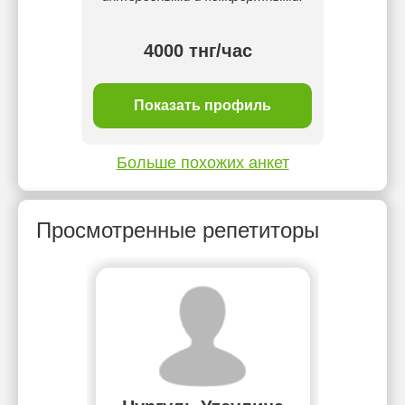
4000 тнг/час
ль
Показать профиль
П
Больше похожих анкет
Просмотренные репетиторы