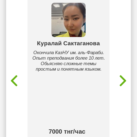
ева
Куралай Сактаганова
Ибр
ано
Окончила КазНУ им. аль-Фараби.
Меня 
е
Опыт преподвания более 10 лет.
Наза
в. Вы
Обьясняю сложные темы
спец
бный
простым и понятным языком.
инжен
занятий
городс
тьми,
по 
ьми,
сборн
ь для
гото
класс
имею хо
матема
на «
тнг/
7000 тнг/час