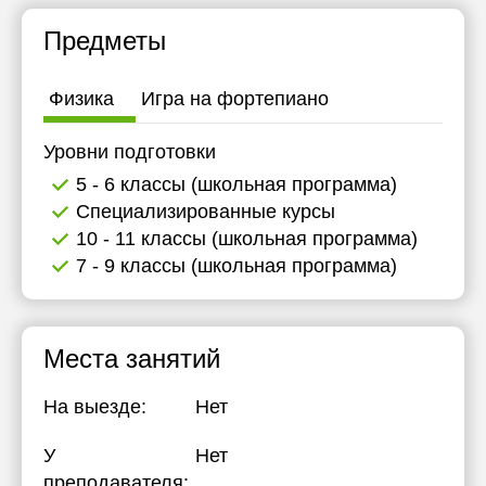
11:30
Предметы
12:00
Физика
Игра на фортепиано
12:30
13:00
Уровни подготовки
5 - 6 классы (школьная программа)
13:30
Специализированные курсы
14:00
10 - 11 классы (школьная программа)
7 - 9 классы (школьная программа)
14:30
15:00
15:30
Места занятий
16:00
На выезде:
Нет
16:30
У
Нет
17:00
преподавателя: