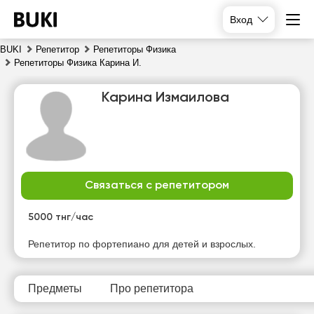
Вход
BUKI
Репетитор
Репетиторы Физика
Репетиторы Физика Карина И.
Карина Измаилова
Связаться с репетитором
сб
вс
пн
вт
8
9
10
11
5000 тнг/час
Нет
Нет
Нет
Репетитор по фортепиано для детей и взрослых.
10:00
свободных
свободных
свободных
часов
часов
часов
10:30
Предметы
Про репетитора
11:00