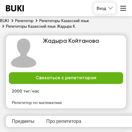
Вход
BUKI
Репетитор
Репетиторы Казахский язык
Репетиторы Казахский язык Жадыра К.
Жадыра Койтанова
Связаться с репетитором
чт
пт
сб
вс
6
7
8
9
2000 тнг/час
Нет
Нет
Нет
Нет
Репетитор по математике
свободных
свободных
свободных
свободных
часов
часов
часов
часов
Предметы
Про репетитора