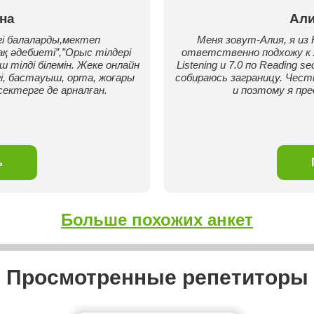
на
Али
гі балаларды,мектеп
Меня зовут-Алия, я из
ақ әдебиеті”,”Орыс тілдері
ответственно подхожу к лю
 тілді білемін. Жеке онлайн
Listening и 7.0 по Reading 
і, бастауыш, орта, жоғары
собираюсь заграницу. Честн
ектерге де арналған.
и поэтому я пре
ь
Больше похожих анкет
Просмотренные репетиторы