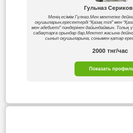
Гульназ Сериков
Менің есімім Гүлназ.Мен мектепке дейін
оқушыларын,ересектерді “Қазақ тілі” мен “Қаз
мен әдебиеті” пәндерінен дайындаймын. Толық үш
сабақтарға орындар бар.Мектеп жасына дейінг
сынып оқушыларына, сонымен қатар ерес
2000 тнг/час
Показать профил