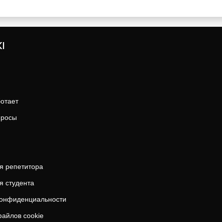
I
ботает
просы
я репетитора
я студента
конфиденциальности
айлов cookie