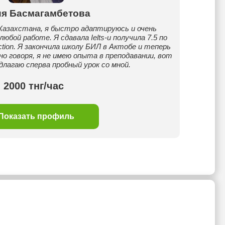
я Басмагамбетова
 Казахстана, я быстро адаптируюсь и очень
бой работе. Я сдавала Ielts-и получила 7.5 по
section. Я закончила школу БИЛ в Актобе и теперь
о говоря, я не имею опыта в преподавании, вот
длагаю сперва пробный урок со мной.
2000 тнг/час
Показать профиль