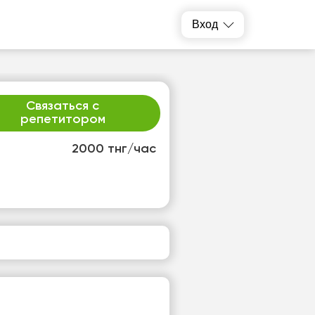
Вход
Связаться с
репетитором
2000 тнг/час
т
пт
3
14
т
Нет
одных
свободных
ов
часов