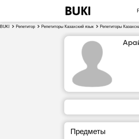
BUKI
Репетитор
Репетиторы Казахский язык
Репетиторы Казахск
Ара
сб
8
Нет
свободных
сво
часов
ч
Предметы