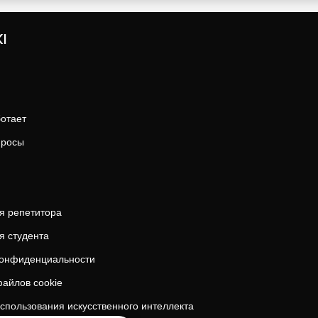
I
ботает
просы
я репетитора
я студента
конфиденциальности
айлов cookie
спользования искусственного интеллекта