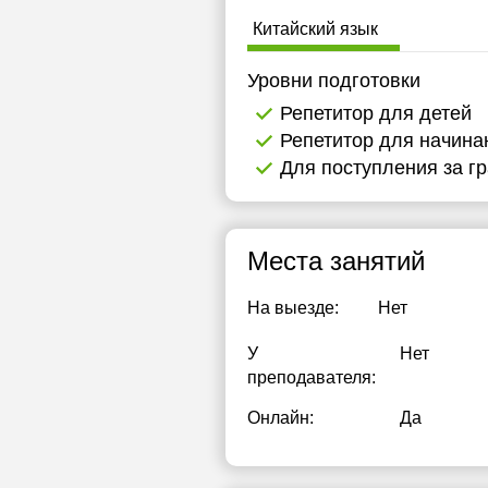
14:00
1
Китайский язык
14:30
1
Уровни подготовки
15:00
1
Репетитор для детей
Репетитор для начин
15:30
1
Для поступления за г
16:00
1
16:30
1
Места занятий
17:00
1
На выезде:
Нет
17:30
1
У
Нет
18:00
1
преподавателя:
18:30
1
Онлайн:
Да
19:00
1
19:30
1