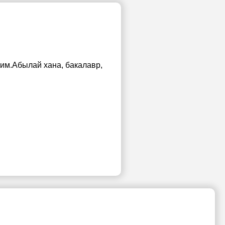
 им.Абылай хана
, бакалавр,