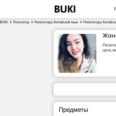
BUKI
Репетитор
Репетиторы Китайский язык
Репетиторы Китайск
Жан
Репети
цель-м
пт
7
12:30
1
13:00
1
Предметы
13:30
1