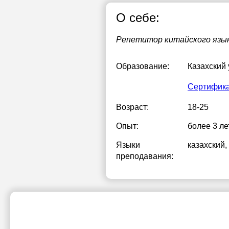
О себе:
20:00
1
20:30
1
Репетитор китайского язык
21:00
1
Образование:
Казахский
1
Сертифик
1
Возраст:
18-25
2
Опыт:
более 3 ле
2
Языки
казахский
,
2
преподавания: