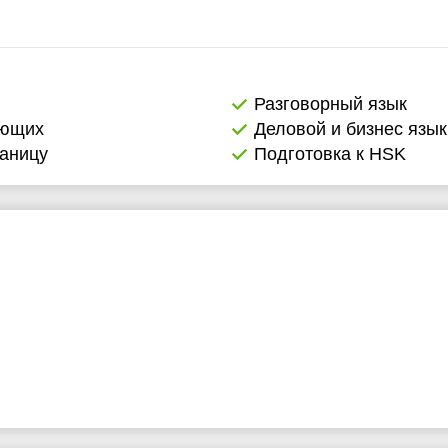
1:30
11:30
2:00
12:00
2:30
12:30
Разговорный язык
ающих
Деловой и бизнес язык
3:00
13:00
раницу
Подготовка к HSK
3:30
13:30
4:00
14:00
4:30
14:30
5:00
15:00
5:30
15:30
6:00
16:00
6:30
16:30
7:00
17:00