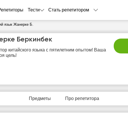
Репетиторы
Тести
Стать репетитором
ий язык Жанерке Б.
ерке Беркинбек
тор китайского языка с пятилетним опытом! Ваша
оя цель!
сб
вс
пн
вт
с
8
9
10
11
1
Предметы
Про репетитора
Нет
Нет
Не
0:00
10:00
свободных
свободных
своб
часов
часов
час
0:30
10:30
1:00
11:00