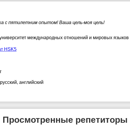
7:30
17:30
8:00
18:00
а с пятилетним опытом! Ваша цель-моя цель!
8:30
18:30
 университет международных отношений и мировых языков
9:00
19:00
ат HSK5
9:30
19:30
0:00
20:00
т
0:30
20:30
 русский
, английский
1:00
21:00
Просмотренные репетиторы