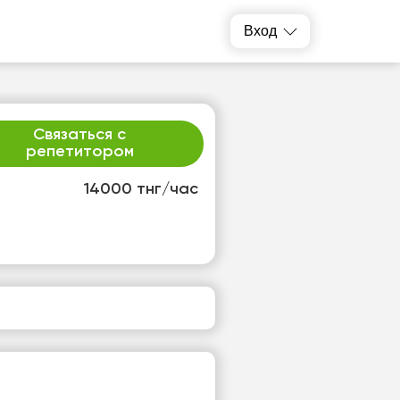
Вход
Связаться с
репетитором
14000 тнг/час
р
чт
2
13
т
Нет
одных
свободных
ов
часов