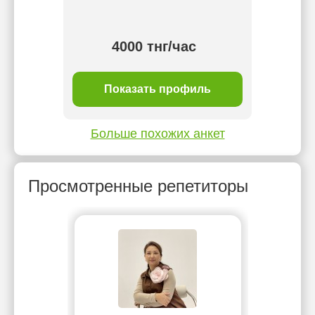
е мы
.
4000 тнг/час
ль
Показать профиль
П
Больше похожих анкет
Просмотренные репетиторы