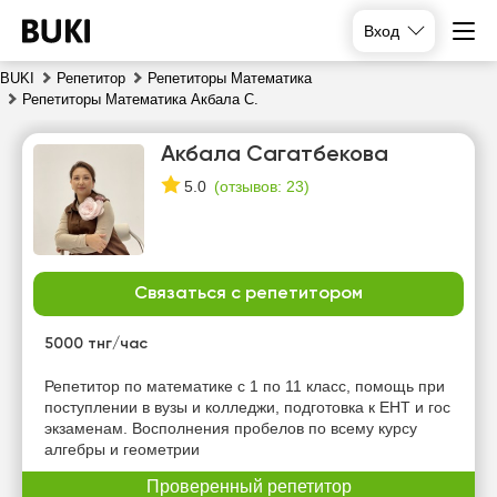
Вход
BUKI
Репетитор
Репетиторы Математика
Репетиторы Математика Акбала С.
Акбала Сагатбекова
(
отзывов: 23
)
5.0
Связаться с репетитором
сб
вс
пн
вт
8
9
10
11
5000 тнг/час
Нет
Нет
Репетитор по математике с 1 по 11 класс, помощь при
17:00
19:00
свободных
свободных
поступлении в вузы и колледжи, подготовка к ЕНТ и гос
часов
часов
экзаменам. Восполнения пробелов по всему курсу
17:30
19:30
алгебры и геометрии
18:00
20:00
Проверенный репетитор