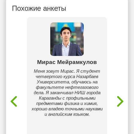
Похожие анкеты
кын
Мирас Мейрамкулов
оду я
Меня зовут Мирас. Я студент
3 курс
ерситет
четвертого курса Назарбаев
специа
и
Университета, обучаюсь на
Comput
логии.
факультете нефтегазового
КТЛ/
сь
дела. Я заканчивал НИШ города
опыта п
ой,
Караганды с профильными
Облад
ал в
предметами физика и химия,
рег
до
хорошо владею точными науками
респуб
 Люблю
и английским языком.
то умею
вно.
желание