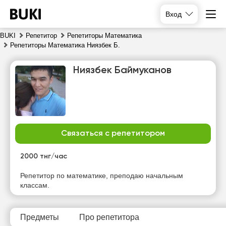
Вход
BUKI
Репетитор
Репетиторы Математика
Репетиторы Математика Ниязбек Б.
Ниязбек Баймуканов
Связаться с репетитором
пн
вт
ср
чт
10
11
12
13
2000 тнг/час
Репетитор по математике, преподаю начальным
20:00
19:30
19:00
18:30
классам.
20:00
19:30
19:00
20:00
19:30
Предметы
Про репетитора