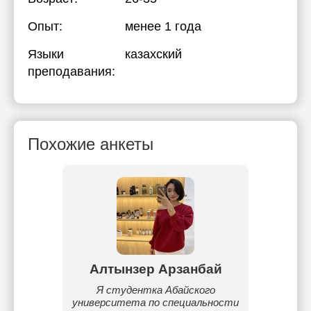
Опыт:
менее 1 года
Языки
казахский
преподавания:
Похожие анкеты
имова
Алтынзер Арзанбай
Рама
рской
Я студентка Абайского
Я
едней
университета по специальности
брит