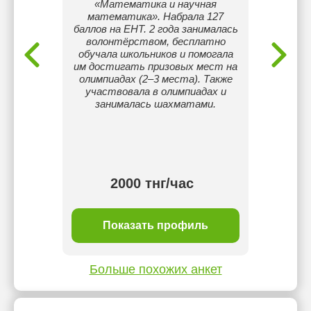
«Математика и научная
математика». Набрала 127
спе
баллов на ЕНТ. 2 года занималась
матем
волонтёрством, бесплатно
пункт А
обучала школьников и помогала
– 126, 
им достигать призовых мест на
– 13
олимпиадах (2–3 места). Также
ре
участвовала в олимпиадах и
систем
занималась шахматами.
по
абс
респуб
выпу
2000 тнг/час
ль
Показать профиль
П
Больше похожих анкет