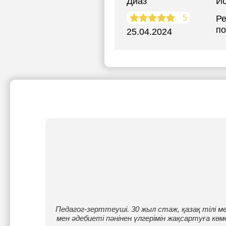
Диаз
Ис
5
Ре
по
25.04.2024
Педагог-зерттеуші. 30 жыл стаж, қазақ тілі м
мен әдебиеті пәнінен үлгерімін жақсартуға 