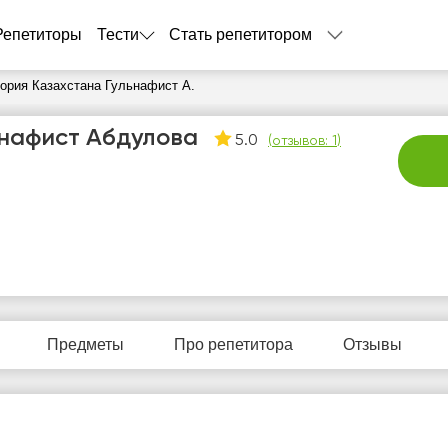
Репетиторы
Тести
Стать репетитором
ория Казахстана Гульнафист А.
ьнафист Абдулова
5.0
(
отзывов: 1
)
пт
сб
вс
пн
в
7
8
9
10
1
Предметы
Про репетитора
Отзывы
Нет
Нет
Нет
Не
5:00
свободных
свободных
свободных
своб
часов
часов
часов
час
5:30
6:00