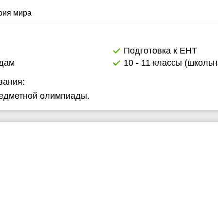
6:30
рия мира
7:00
Подготовка к ЕНТ
адам
10 - 11 классы (школь
вания:
редметной олимпиады.