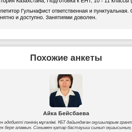
тория Казахстана
, Подготовка к ЕНТ, 10 - 11 класс
петитор Гульнафист ответственная и пунктуальная.
нятно и доступно. Занятиями доволен.
Похожие анкеты
Айка Бейсбаева
ен әдебиеті пәнінің мұғалімі. ҰБТ дайындаған оқушыларым гран
көмек бере аламын. Сонымен қатар бастауыш сынып оқшысының 