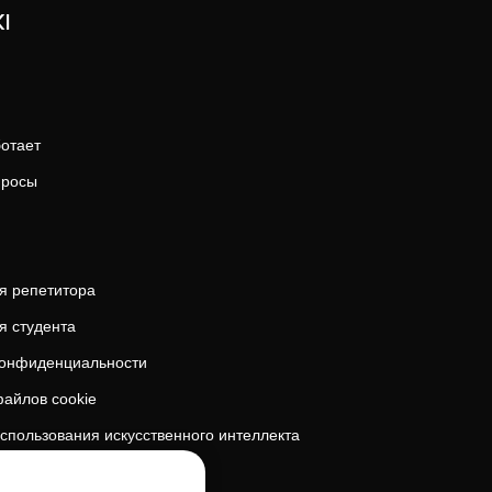
I
ботает
просы
я репетитора
я студента
конфиденциальности
айлов cookie
спользования искусственного интеллекта
безопасность