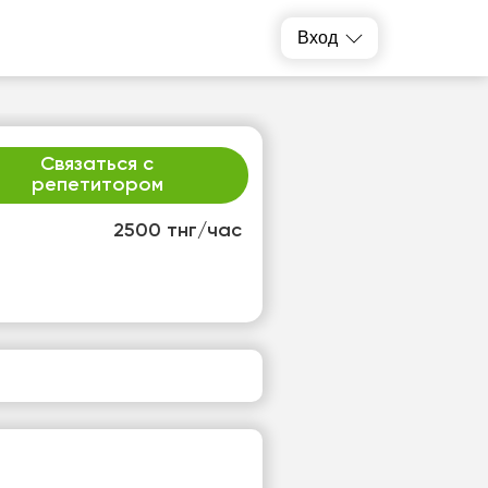
Вход
Связаться с
репетитором
2500 тнг/час
т
ср
1
12
т
Нет
одных
свободных
ов
часов