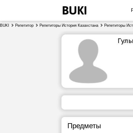
BUKI
Репетитор
Репетиторы История Казахстана
Репетиторы Ист
Гул
чт
6
Нет
1
свободных
часов
1
Предметы
1