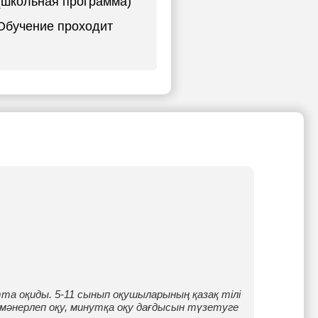
ы (школьная программа)
 Обучение проходит
тта оқиды. 5-11 сынып оқушыларының қазақ тілі
мәнерлеп оқу, минутқа оқу дағдысын түзетуге