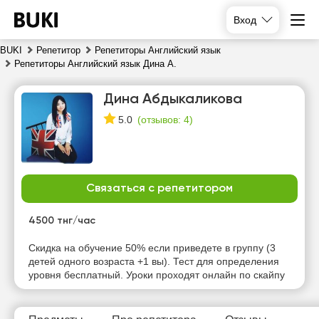
Вход
BUKI
Репетитор
Репетиторы Английский язык
Репетиторы Английский язык Дина А.
Дина Абдыкаликова
(
отзывов: 4
)
5.0
Связаться с репетитором
чт
пт
сб
вс
6
7
8
9
4500 тнг/час
Нет
Нет
Нет
Нет
Скидка на обучение 50% если приведете в группу (3
свободных
свободных
свободных
свободных
детей одного возраста +1 вы). Тест для определения
часов
часов
часов
часов
уровня бесплатный. Уроки проходят онлайн по скайпу