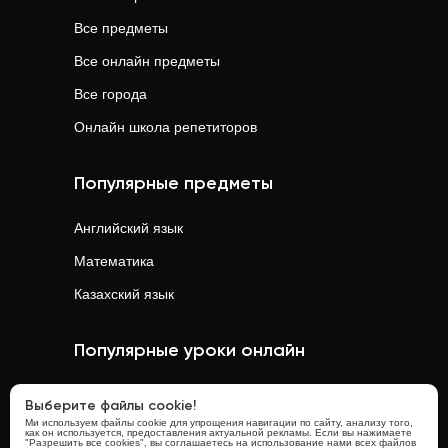
Все предметы
Все онлайн предметы
Все города
Онлайн школа репетиторов
Популярные предметы
Английский язык
Математика
Казахский язык
Популярные уроки онлайн
Математика
онлайн
Выберите файлы cookie!
Ми используем файлы cookie для упрощения навигации по сайту, анализу того,
Физика
онлайн
как он используется, предоставления актуальной рекламы. Если вы нажимаете
"Разрешить все cookies", вы соглашаетесь на использование нами всех файлов