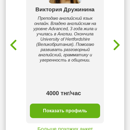
deusi
Виктория Дружинина
О
the 10
Преподаю английский язык
Молодо
 more to
онлайн. Владею английским на
л
o make my
уровне Advanced, 3 года жила и
сотруд
училась в Англии. Окончила
магист
University of Hertfordshire
РФМШ 
(Великобритания). Помогаю
и бак
развивать разговорный
инжене
английский, грамматику и
све
уверенность в общении.
предме
и а
пост
разв
4000 тнг/час
ль
Показать профиль
П
Больше похожих анкет