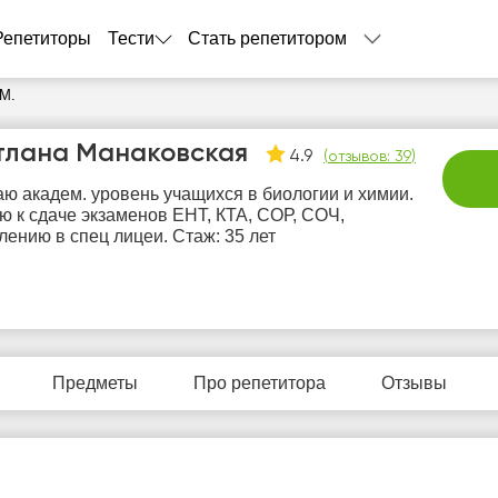
Репетиторы
Тести
Стать репетитором
 М.
тлана Манаковская
4.9
(
отзывов: 39
)
ю академ. уровень учащихся в биологии и химии.
ю к сдаче экзаменов ЕНТ, КТА, СОР, СОЧ,
лению в спец лицеи. Стаж: 35 лет
вс
пн
вт
ср
ч
9
10
11
12
1
Предметы
Про репетитора
Отзывы
Нет
Нет
Нет
Не
5:00
свободных
свободных
свободных
своб
часов
часов
часов
час
5:30
6:00