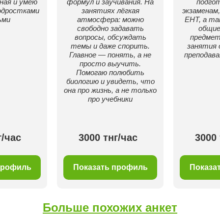
ая и умею
формул и заучивания. На
подго
одростками
занятиях лёгкая
экзаменам
ьми
атмосфера: можно
ЕНТ, а т
свободно задавать
общие
вопросы, обсуждать
предмет
темы и даже спорить.
занятия 
Главное — понять, а не
преподава
просто выучить.
Помогаю полюбить
биологию и увидеть, что
она про жизнь, а не только
про учебники
г/час
3000 тнг/час
3000 
профиль
Показать профиль
Показа
Больше похожих анкет