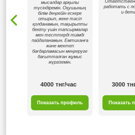
целей
Ответственн
мысалдар арқылы
работать с п
түсіндіремін. Оқушының
и дет
білім деңгейін ескере
отырып, жеке тәсіл
қолданамын, тақырыпты
бекіту үшін тапсырмалар
мен тесттерді тиімді
пайдаланамын. Емтиханға
және мектеп
бағдарламасын меңгеруге
бағытталған жұмыс
жүргіземін.
ас
4000 тнг/час
3000 тн
филь
Показать профиль
Показать 