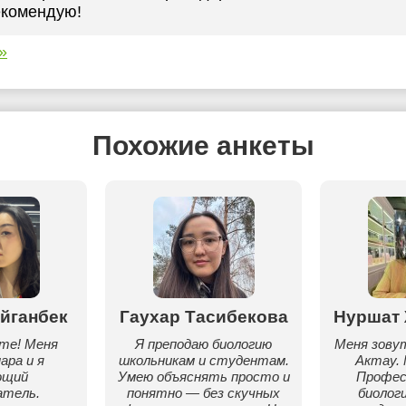
комендую!
»
Похожие анкеты
йганбек
Гаухар Тасибекова
Нуршат
те! Меня
Я преподаю биологию
Меня зову
ара и я
школьникам и студентам.
Актау. 
ющий
Умею объяснять просто и
Профес
атель.
понятно — без скучных
биолог