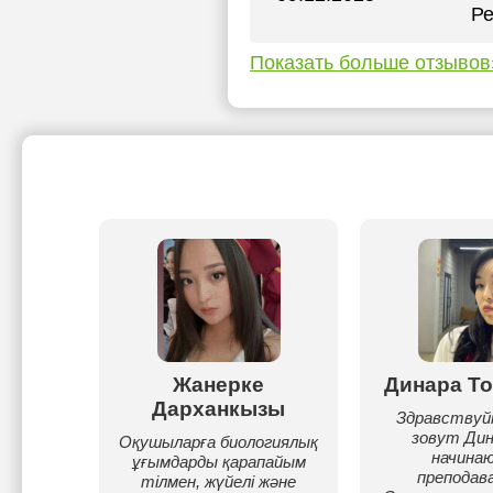
Ре
Показать больше отзывов
итова
Жанерке
Динара То
Дарханкызы
й,
Здравствуй
ый на
зовут Дин
Оқушыларға биологиялық
ое
начина
ұғымдарды қарапайым
е
преподав
тілмен, жүйелі және