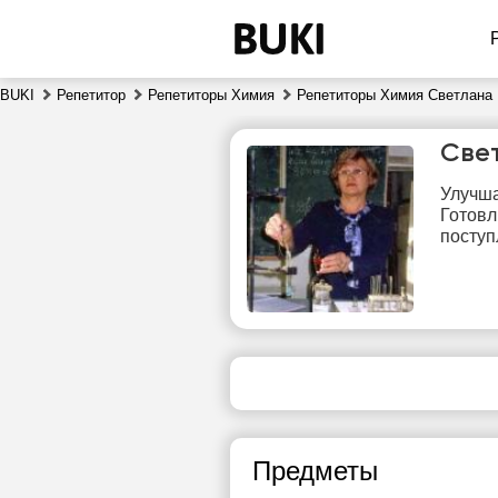
BUKI
Репетитор
Репетиторы Химия
Репетиторы Химия Светлана
Све
Улучша
Готовл
поступ
сб
8
Нет
1
свободных
часов
1
Предметы
1