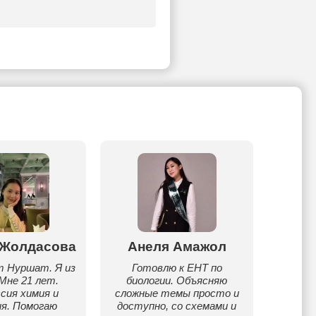
 Жолдасова
Анеля Амажол
Акб
т Нуршат. Я из
Готовлю к ЕНТ по
Жасұз
Мне 21 лет.
биологии. Объясняю
стаж 
сия химия и
сложные темы просто и
ия. Помогаю
доступно, со схемами и