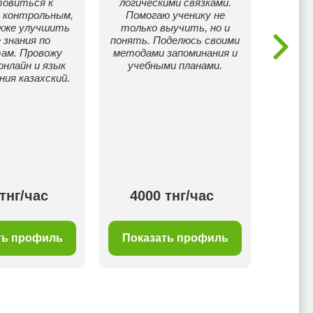
товиться к
логическими связками.
, контрольным,
Помогаю ученику не
акже улучшить
только выучить, но и
 знания по
понять. Поделюсь своими
ам. Провожу
методами запоминания и
онлайн и язык
учебными планами.
ния казахский.
тнг/час
4000 тнг/час
35
ть профиль
Показать профиль
Пок