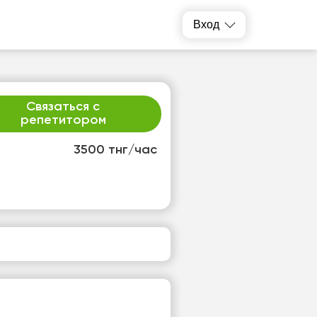
Вход
Связаться с
репетитором
3500 тнг/час
т
пт
3
14
т
Нет
одных
свободных
ов
часов