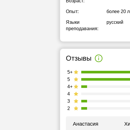
Возраст:
Опыт:
более 20 л
Языки
русский
преподавания:
Отзывы
5+
5
4+
4
3
2
Анастасия
Хи