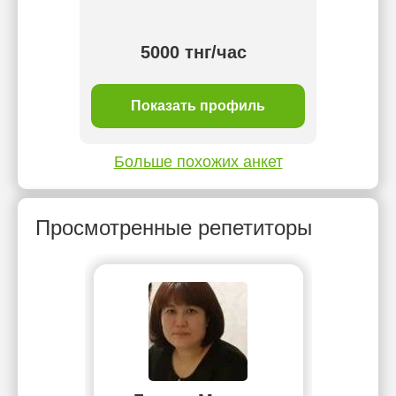
5000 тнг/час
ль
Показать профиль
П
Больше похожих анкет
Просмотренные репетиторы