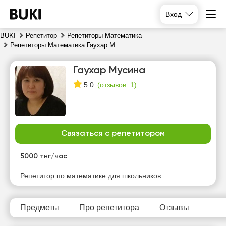
Вход
BUKI
Репетитор
Репетиторы Математика
Репетиторы Математика Гаухар М.
Гаухар Мусина
(
отзывов: 1
)
5.0
Связаться с репетитором
пн
вт
ср
чт
10
11
12
13
5000 тнг/час
Репетитор по математике для школьников.
17:00
16:00
16:00
16:00
17:30
16:30
16:30
16:30
Предметы
Про репетитора
Отзывы
18:00
17:00
17:00
17:00