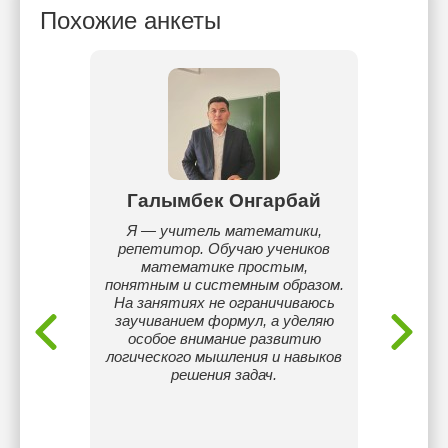
Похожие анкеты
ик
Галымбек Онгарбай
С
р(сеть,
Я — учитель математики,
Учился
ки,
репетитор. Обучаю учеников
раза 
ала
математике простым,
место
мов и
понятным и системным образом.
по ф
База
На занятиях не ограничиваюсь
брон
). web-
заучиванием формул, а уделяю
олипиад
. База
особое внимание развитию
жюри 
й.
логического мышления и навыков
тка по
решения задач.
 каждого
мания
работка
ка.