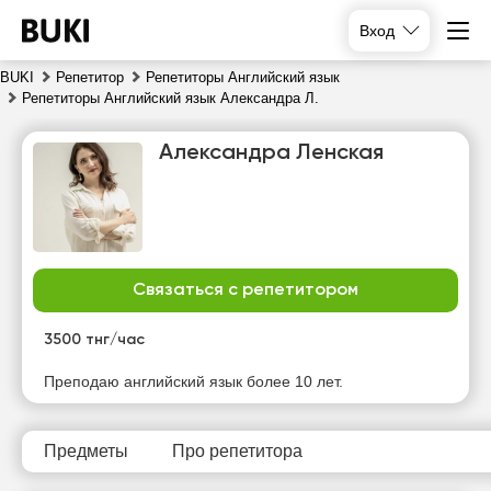
Вход
BUKI
Репетитор
Репетиторы Английский язык
Репетиторы Английский язык Александра Л.
Александра Ленская
Связаться с репетитором
сб
вс
пн
вт
8
9
10
11
3500 тнг/час
Нет
Нет
Нет
Нет
Преподаю английский язык более 10 лет.
свободных
свободных
свободных
свободных
часов
часов
часов
часов
Предметы
Про репетитора