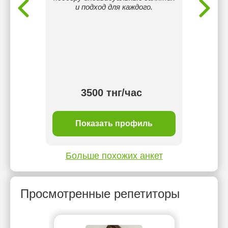
и подход для каждого.
инд
со
атм
Провела
д
конфе
меж
3500 тнг/час
ль
Показать профиль
П
Больше похожих анкет
Просмотренные репетиторы