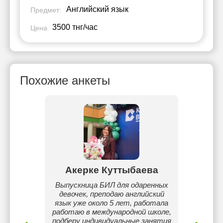
Английский язык
Предмет:
3500 тнг/час
Цена
Похожие анкеты
шева
Акерке Куттыбаева
Дил
ецкого
Выпускница БИЛ для одаренных
Я акт
рций.
девочек, преподаю английский
в
язык уже около 5 лет, работала
меж
работаю в международной школе,
Фин
подберу индивидуальные занятия
back