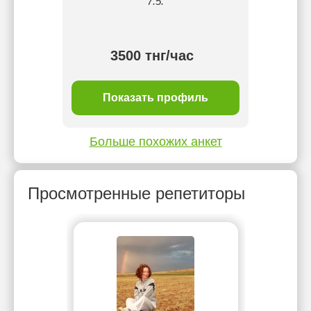
7.5.
3500 тнг/час
ль
Показать профиль
П
Больше похожих анкет
Просмотренные репетиторы