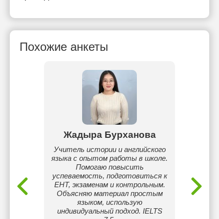
Похожие анкеты
кова
Жадыра Бурханова
А
подаю
Учитель истории и английского
Ре
языка с опытом работы в школе.
(Adva
Помогаю повысить
уровня
успеваемость, подготовиться к
уровен
ЕНТ, экзаменам и контрольным.
ул
Объясняю материал простым
разгово
языком, использую
индивидуальный подход. IELTS