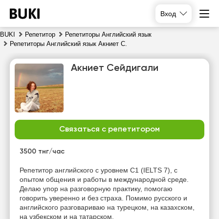
Вход
BUKI
Репетитор
Репетиторы Английский язык
Репетиторы Английский язык Акниет С.
Акниет Сейдигали
Связаться с репетитором
вс
пн
вт
ср
9
10
11
12
3500 тнг/час
Нет
Нет
Нет
Нет
Репетитор английского с уровнем C1 (IELTS 7), с
свободных
свободных
свободных
свободных
опытом общения и работы в международной среде.
часов
часов
часов
часов
Делаю упор на разговорную практику, помогаю
говорить уверенно и без страха. Помимо русского и
английского разговариваю на турецком, на казахском,
на узбекском и на татарском.