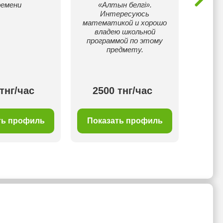
ремени
«Алтын белгі».
Интересуюсь
математикой и хорошо
владею школьной
программой по этому
предмету.
тнг/час
2500 тнг/час
20
ть профиль
Показать профиль
Пок