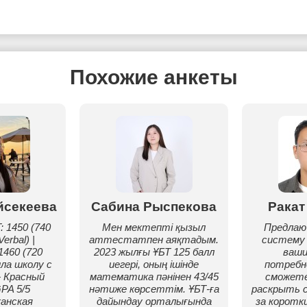
Похожие анкеты
йсекеева
Сабина Рыспекова
Ракат
: 1450 (740
Мен мектепті қызыл
Предлаю
Verbal) |
аттестатпен аяқтадым.
систему 
1460 (720
2023 жылғы ҰБТ 125 балл
ваши
ила школу с
иегері, оның ішінде
потребн
 Красный
математика пәнінен 43/45
сможет
PA 5/5
нәтиже көрсеттім. ҰБТ-ға
раскрыть 
анская
дайындау орталығында
за коротк