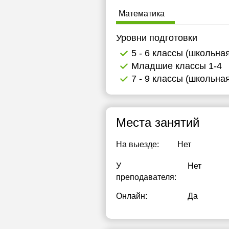
19:30
1
Математика
20:00
1
Уровни подготовки
20:30
1
5 - 6 классы (школьна
Младшие классы 1-4
21:00
1
7 - 9 классы (школьна
1
1
Места занятий
1
На выезде:
Нет
2
У
Нет
2
преподавателя:
2
Онлайн:
Да