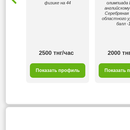
физике на 44
олимпиада 
ка,
английскому
ядные
Серебряная 
менный
областного у
звивать
балл -
гику и
мету.
ас
2500 тнг/час
2000 тн
филь
Показать профиль
Показать 