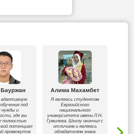
 Бауржан
Алима Махамбет
Али
 адаптивную
Я являюсь студентом
Законч
обучения под
Евразийского
учусь
 нужды и
национального
униве
ости, где вы
университета имени Л.Н.
начал
е полностью
Гумилева. Школу окончил с
Возьм
свой потенциал
отличием и являюсь
учен
ий промежуток
обладателем знака
внима