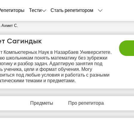
Репетиторы
Тести
Стать репетитором
 Ахмет С.
ет Сагиндык
т Компьютерных Наук в Назарбаев Университете.
ю школьникам понять математику без зубрежки
логику и разбор задач. Адаптирую занятия под
ь ученика, цели и формат обучения. Могу
оиться под любые условия и работать с разными
тическими темами и предметами.
вс
пн
вт
ср
ч
9
10
11
12
1
Предметы
Про репетитора
Нет
Нет
Нет
Не
5:00
свободных
свободных
свободных
своб
часов
часов
часов
час
5:30
6:00