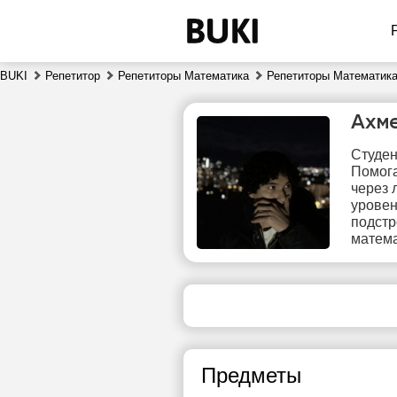
BUKI
Репетитор
Репетиторы Математика
Репетиторы Математика
Ахм
Студен
Помога
через 
уровен
подстр
матема
сб
8
18:00
1
18:30
1
Предметы
19:00
1