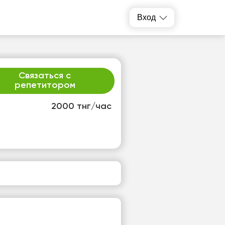
Вход
Связаться с
репетитором
2000 тнг/час
т
пт
3
14
т
Нет
одных
свободных
ов
часов