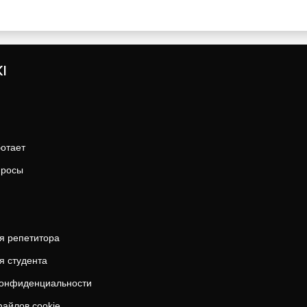
I
ботает
просы
я репетитора
я студента
конфиденциальности
айлов cookie