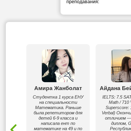
преподавания:
м
Амира Жанболат
Айдана Бе
ев
Студентка 1 курса ЕНУ
IELTS: 7.5 SAT
на специальности
Math / 710 
ель
Математика. Раньше
Superscore: 
оторый
была репетитором для
Verbal) Оконч
е темы
детей 6-9 класса и
отличием —
и
написала ент по
диплом, G
и.
математике на 49 и по
Республик
ки под