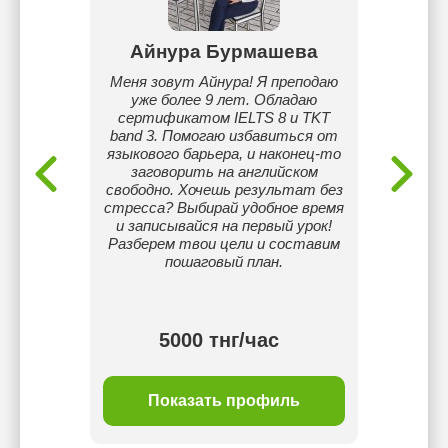
анова
Айнура Бурмашева
орный,
Меня зовут Айнура! Я преподаю
Stand
, уроки
уже более 9 лет. Обладаю
преп
ния 10
сертификатом IELTS 8 и TKT
Увер
бучаюсь
band 3. Помогаю избавиться от
мо
ропе
языкового барьера, и наконец-то
инт
заговорить на английском
про
свободно. Хочешь результат без
пок
стресса? Выбирай удобное время
вл
и записывайся на первый урок!
Разберем твои цели и составим
пошаговый план.
тнг/
5000 тнг/час
ль
Показать профиль
П