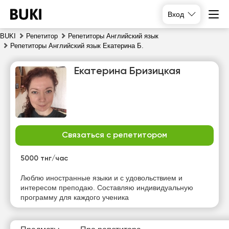
Вход
BUKI
Репетитор
Репетиторы Английский язык
Репетиторы Английский язык Екатерина Б.
Екатерина Бризицкая
Связаться с репетитором
пт
сб
вс
пн
7
8
9
10
5000 тнг/час
Нет
Нет
Нет
Нет
Люблю иностранные языки и с удовольствием и
свободных
свободных
свободных
свободных
интересом преподаю. Составляю индивидуальную
часов
часов
часов
часов
программу для каждого ученика