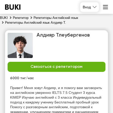
Вход
BUKI
Репетитор
Репетиторы Английский язык
Репетиторы Английский язык Алдияр Т.
Алдияр Тлеубергенов
Связаться с репетитором
пт
сб
вс
пн
7
8
9
10
6000 тнг/час
Нет
Нет
Нет
Нет
Привет! Меня зовут Алдияр, и я помогу вам заговорить
свободных
свободных
свободных
свободных
на английском уверенно IELTS 7.5 Студент 3 курса
часов
часов
часов
часов
KIMEP Изучаю английский с 3 класса Индивидуальный
подход к каждому ученику Бесплатный пробный урок
Помогу с разговорным английским, подготовкой к
экзаменам, улучшением грамматики и расширением