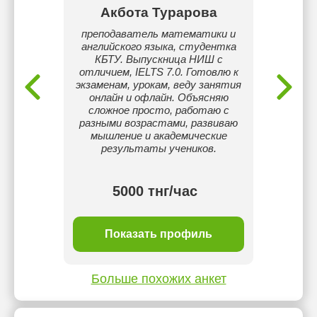
Акбота Турарова
М
го и
преподаватель математики и
Он
усского
английского языка, студентка
Англий
лет и
КБТУ. Выпускница НИШ с
все мод
ная
отличием, IELTS 7.0. Готовлю к
Readin
к ЕНТ,
экзаменам, урокам, веду занятия
Speakin
ворные
онлайн и офлайн. Объясняю
всех 
кий/
сложное просто, работаю с
помогу
 для
разными возрастами, развиваю
поним
мышление и академические
"от
результаты учеников.
пробелы
тнг/
5000 тнг/час
ль
Показать профиль
П
Больше похожих анкет