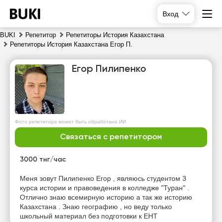
Вход
BUKI
Репетитор
Репетиторы История Казахстана
Репетиторы История Казахстана Егор П.
Егор Пилипенко
Фото репетитора может быть обработано ИИ
сб
вс
пн
вт
Связаться с репетитором
8
9
10
11
3000 тнг/час
Нет
Нет
Нет
11:00
Меня зовут Пилипенко Егор , являюсь студентом 3
свободных
свободных
свободных
курса истории и правоведения в колледже "Туран" .
часов
часов
часов
11:30
Отлично знаю всемирную историю а так же историю
Казахстана . Знаю географию , но веду только
12:00
школьный материал без подготовки к ЕНТ