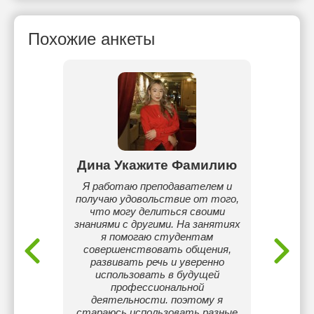
Похожие анкеты
ева
Дина Укажите Фамилию
Вар
 года.
Я работаю преподавателем и
С
тории.
получаю удовольствие от того,
нацио
ории.
что могу делиться своими
уни
ель.
знаниями с другими. На занятиях
я помогаю студентам
теорет
совершенствовать общения,
ге
развивать речь и уверенно
посл
использовать в будущей
матер
профессиональной
осво
деятельности. поэтому я
стараюсь использовать разные