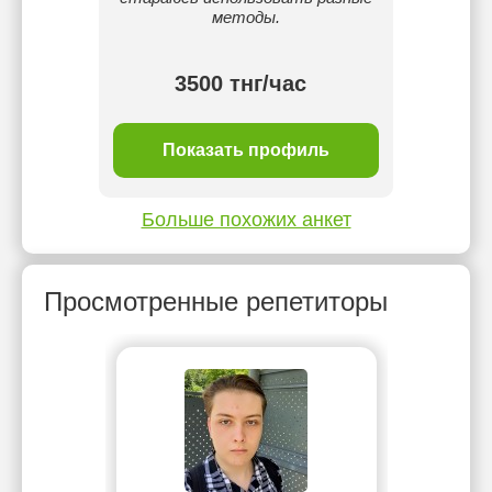
методы.
тнг/
3500 тнг/час
ль
Показать профиль
П
Больше похожих анкет
Просмотренные репетиторы