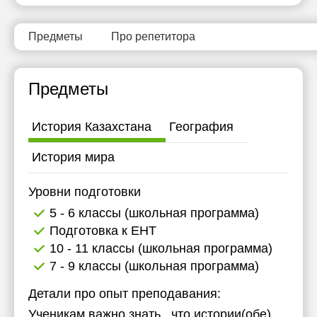
12:30
Предметы
Про репетитора
13:00
13:30
Предметы
14:00
16:00
История Казахстана
География
16:30
История мира
17:00
Уровни подготовки
17:30
5 - 6 классы (школьная программа)
18:00
Подготовка к ЕНТ
10 - 11 классы (школьная программа)
21:00
7 - 9 классы (школьная программа)
Детали про опыт преподавания:
Ученикам важно знать , что истории(обе)