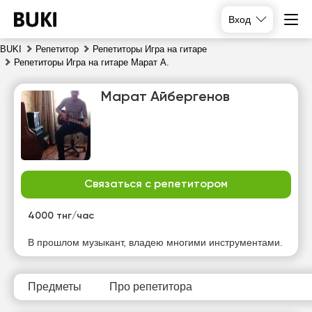
Вход
BUKI
Репетитор
Репетиторы Игра на гитаре
Репетиторы Игра на гитаре Марат А.
Марат Айбергенов
Связаться с репетитором
сб
вс
пн
вт
8
9
10
11
4000 тнг/час
Нет
Нет
Нет
Нет
В прошлом музыкант, владею многими инструментами.
свободных
свободных
свободных
свободных
часов
часов
часов
часов
Предметы
Про репетитора