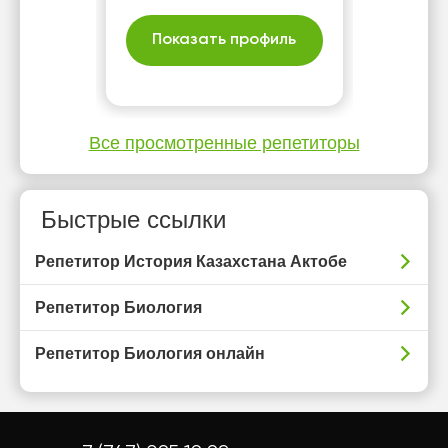
оңай түсінікті тілде
үйретемін әрі тесттер
Показать профиль
талдап тарихты
қарапайым тілмен
үйренеміз
Все просмотренные репетиторы
Быстрые ссылки
Репетитор История Казахстана Актобе
Репетитор Биология
Репетитор Биология онлайн