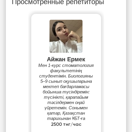
Просмотренные репетиторы
Айжан Ермек
Мен 1-курс стоматология
факультетінің
студентімін. Биологияны
5–9 сынып оқушыларына
мектеп бағдарламасы
бойынша түсіндіремін:
түсінікті, қарапайым
тәсілдермен оңай
үйретемін. Сонымен
қатар, Қазақстан
тарихынан ҰБТ-ға
дайындаймын: маңызды
2500 тнг/час
даталарды, оқиғаларды