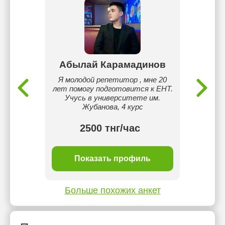
зен
Абылай Карамадинов
Гул
 высших
Я молодой репетитор , мне 20
Хорош
епень
лет помогу подготовится к ЕНТ.
Учусь в университете им.
Жубанова, 4 курс
2500 тнг/час
ль
Показать профиль
П
Больше похожих анкет