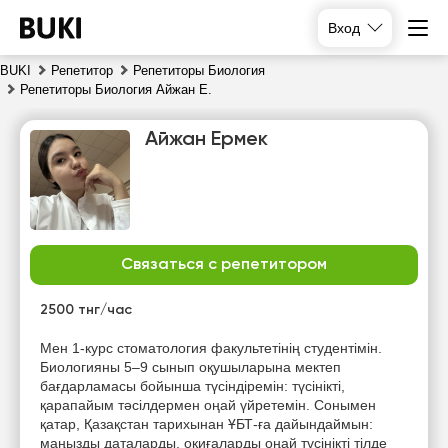
Вход
BUKI
Репетитор
Репетиторы Биология
Репетиторы Биология Айжан Е.
Айжан Ермек
Связаться с репетитором
вс
пн
вт
ср
9
10
11
12
2500 тнг/час
Нет
Нет
Нет
Нет
Мен 1-курс стоматология факультетінің студентімін.
свободных
свободных
свободных
свободных
Биологияны 5–9 сынып оқушыларына мектеп
часов
часов
часов
часов
бағдарламасы бойынша түсіндіремін: түсінікті,
қарапайым тәсілдермен оңай үйретемін. Сонымен
қатар, Қазақстан тарихынан ҰБТ-ға дайындаймын:
маңызды даталарды, оқиғаларды оңай түсінікті тілде