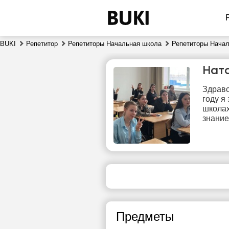
BUKI
Репетитор
Репетиторы Начальная школа
Репетиторы Начал
Нат
Здравс
году я
школах
знание
сб
8
Нет
свободных
сво
часов
ч
Предметы