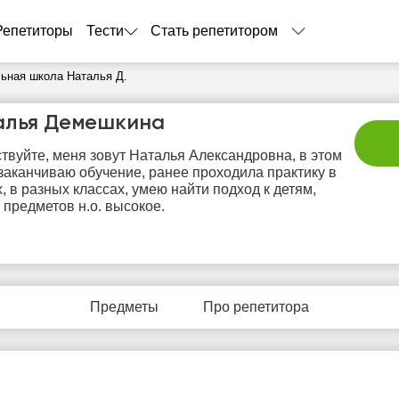
Репетиторы
Тести
Стать репетитором
ьная школа Наталья Д.
алья Демешкина
твуйте, меня зовут Наталья Александровна, в этом
 заканчиваю обучение, ранее проходила практику в
, в разных классах, умею найти подход к детям,
 предметов н.о. высокое.
вс
пн
вт
ср
ч
9
10
11
12
1
Предметы
Про репетитора
Нет
Нет
Нет
Нет
Не
бодных
свободных
свободных
свободных
своб
асов
часов
часов
часов
час