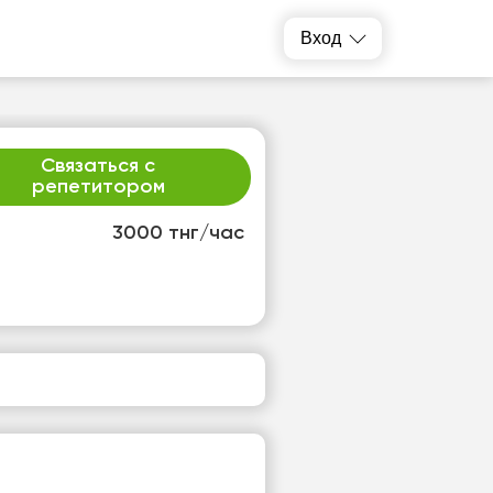
Вход
Связаться с
репетитором
3000 тнг/час
т
пт
3
14
т
Нет
одных
свободных
ов
часов