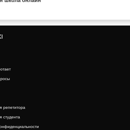
я школа онлайн
I
ботает
просы
я репетитора
я студента
конфиденциальности