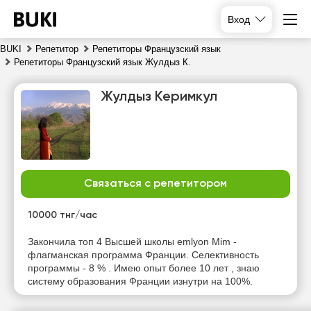
Вход
BUKI
Репетитор
Репетиторы Французский язык
Репетиторы Французский язык Жулдыз К.
Жулдыз Керимкул
Связаться с репетитором
вс
пн
вт
ср
9
10
11
12
10000 тнг/час
Нет
Нет
Нет
Нет
Закончила топ 4 Высшей школы emlyon Mim -
свободных
свободных
свободных
свободных
флагманская программа Франции. Селективность
часов
часов
часов
часов
программы - 8 % . Имею опыт более 10 лет , знаю
систему образования Франции изнутри на 100%.