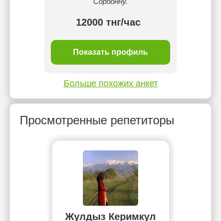
Сорбонну.
12000 тнг/час
1 
ль
Показать профиль
П
Больше похожих анкет
Просмотренные репетиторы
Жулдыз Керимкул