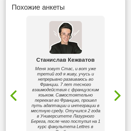
Похожие анкеты
ltate
Станислав Кежватов
ess and
Меня зовут Стас, и вот уже
Я пре
ith over
третий год я живу, учусь и
язы
n many
непрерывно развиваюсь во
Объяс
 editor,
Франции. 7 лет тесного
грам
artist.
взаимодействия с французским
виз
glish.
языком. Самостоятельно
пра
переехал во Францию, прошел
П
путь адаптации и интеграции в
резуль
местную среду. Отучился 2 года
пе
в Университете Лазурного
Берега, после чего поступил на 1
курс факультета Lettres в