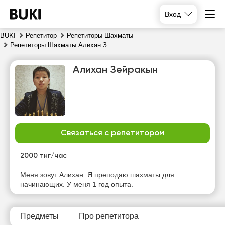
Вход
BUKI
Репетитор
Репетиторы Шахматы
Репетиторы Шахматы Алихан З.
Алихан Зейракын
Связаться с репетитором
сб
вс
пн
вт
8
9
10
11
2000 тнг/час
Нет
Нет
Нет
Нет
Меня зовут Алихан. Я преподаю шахматы для
свободных
свободных
свободных
свободных
начинающих. У меня 1 год опыта.
часов
часов
часов
часов
Предметы
Про репетитора