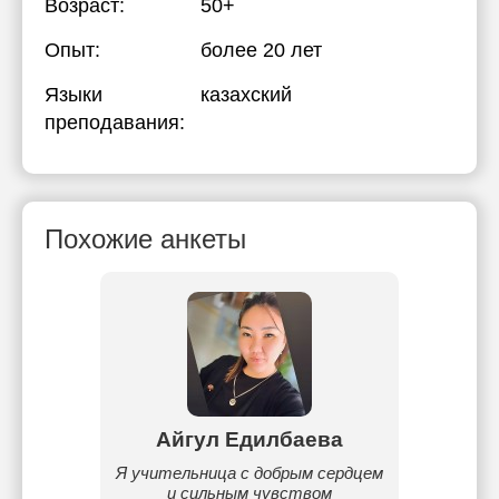
Возраст:
50+
Опыт:
более 20 лет
Языки
казахский
преподавания:
Похожие анкеты
ов
Айгул Едилбаева
А
м уже
Я учительница с добрым сердцем
Пр
и сильным чувством
сов