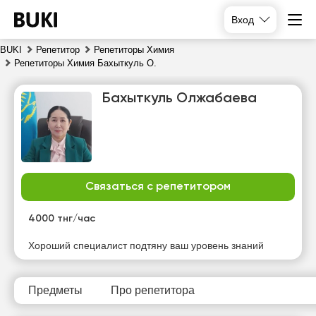
Вход
BUKI
Репетитор
Репетиторы Химия
Репетиторы Химия Бахыткуль О.
Бахыткуль Олжабаева
Связаться с репетитором
пт
сб
вс
пн
7
8
9
10
4000 тнг/час
Нет
Нет
Нет
Нет
Хороший специалист подтяну ваш уровень знаний
свободных
свободных
свободных
свободных
часов
часов
часов
часов
Предметы
Про репетитора