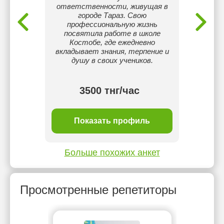
ответственности, живущая в
об
городе Тараз. Свою
показ
профессиональную жизнь
может
посвятила работе в школе
дос
Костобе, где ежедневно
индиви
вкладывает знания, терпение и
готовл
душу в своих учеников.
улу
тнг/
3500 тнг/час
ль
Показать профиль
П
Больше похожих анкет
Просмотренные репетиторы