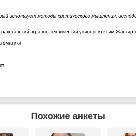
орый использует методы критического мышления, исследо
азахстанский аграрно-технический университет им.Жангир 
атематики
ет
Похожие анкеты