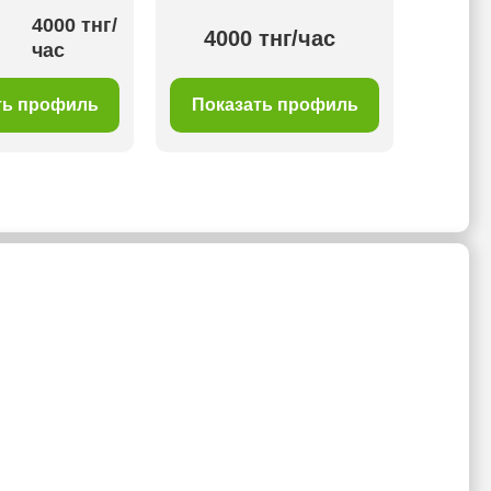
4000 тнг/
4000 тнг/час
25
час
ть профиль
Показать профиль
Пок