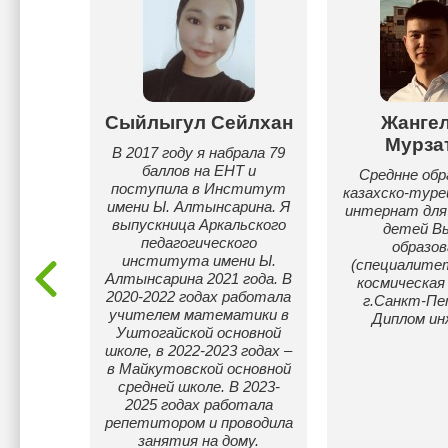
ия
Сыйлыгул Сейлхан
Жанге
х
Мурза
В 2017 году я набрала 79
баллов на ЕНТ и
 с 2018
Среднне обр
поступила в Институт
нно
казахско-туре
имени Ы. Алтынсарина. Я
в своих
интернат для
выпускница Аркальского
вания.
детей В
педагогического
одики
образов
института имени Ы.
оторым
(специалитет
Алтынсарина 2021 года. В
.
космическая
2020-2022 годах работала
г.Санкт-Пе
учителем математики в
Диплом ин
Уштогайской основной
школе, в 2022-2023 годах –
в Майкутовской основной
средней школе. В 2023-
2025 годах работала
репетитором и проводила
занятия на дому.