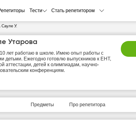
Репетиторы
Тести
Стать репетитором
 Сауле У.
ле Утарова
10 лет работаю в школе. Имею опыт работы с
и детьми. Ежегодно готовлю выпускников к ЕНТ,
ой аттестации, детей к олимпиадам, научно-
овательским конференциям.
пт
сб
вс
пн
в
7
8
9
10
1
Предметы
Про репетитора
Нет
Нет
Нет
Нет
Не
бодных
свободных
свободных
свободных
своб
асов
часов
часов
часов
час