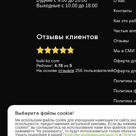
Будние с 9.00 до 20.00
О нас
Выходные с 10.00 до 18.00
Контакты
Как это ра
Частые во
Отзывы клиентов
Отзывы
Мы в СМИ
buki-kz.com
Оферта дл
Рейтинг:
4.78
из
5
На основе
отзывов
256
пользователей
Оферта дл
Политика 
Политика ф
Политика и
Доверие и 
Выберите файлы cookie!
Ми используем файлы cookie для упрощения навигации по сайту, анал
используется, предоставления актуальной рекламы. Если вы нажим
cookies", вы соглашаетесь на использование нами всех файлов cooki
нажимаете "Не разрешать", то будут использоваться только обязат
Узнать подробнее в нашей
Политике конфиденциальности
и
Политик