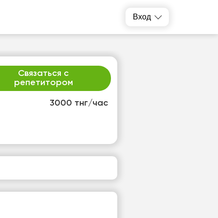
Вход
Связаться с
репетитором
3000 тнг/час
т
ср
1
12
т
Нет
одных
свободных
ов
часов