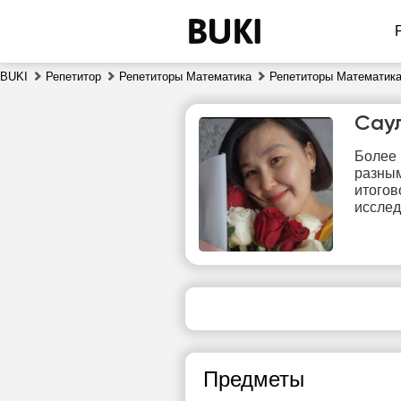
BUKI
Репетитор
Репетиторы Математика
Репетиторы Математика
Сау
Более 
разным
итогов
исслед
чт
6
Нет
свободных
сво
часов
ч
Предметы