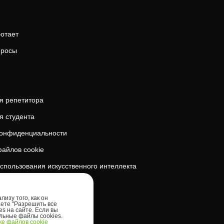
ботает
просы
я репетитора
я студента
конфиденциальности
айлов cookie
спользования искусственного интеллекта
безопасность
изу того, как он
аете "Разрешить все
es на сайте. Если вы
ельные файлы cookies.
е файлов cookie