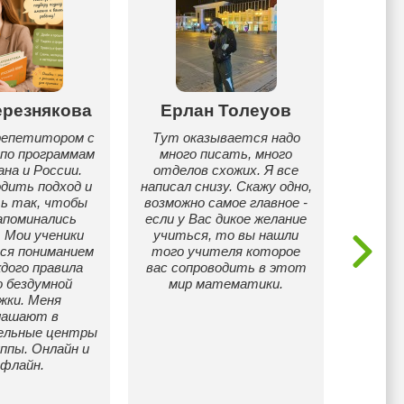
ерезнякова
Ерлан Толеуов
репетитором с
Тут оказывается надо
 по программам
много писать, много
Работа
на и России.
отделов схожих. Я все
го
дить подход и
написал снизу. Скажу одно,
соверш
ь так, чтобы
возможно самое главное -
навык
апоминались
если у Вас дикое желание
Есть
. Мои ученики
учиться, то вы нашли
обуче
ся пониманием
того учителя которое
дого правила
вас сопроводить в этот
 бездумной
мир математики.
жки. Меня
лашают в
ельные центры
ппы. Онлайн и
флайн.