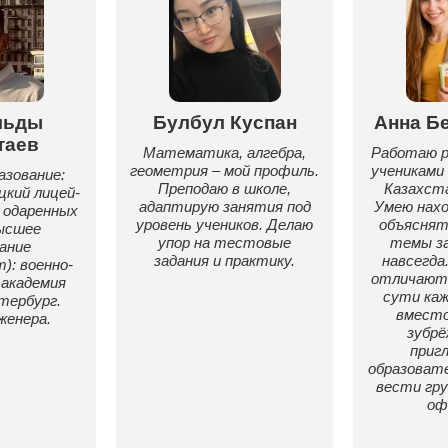
льды
Булбул Куспан
Анна Б
таев
Математика, алгебра,
Работаю 
геометрия – мой профиль.
учениками
азование:
Преподаю в школе,
Казахста
цкий лицей-
адаптирую занятия под
Умею нахо
 одаренных
уровень учеников. Делаю
объяснят
ысшее
упор на тестовые
темы з
ание
задания и практику.
навсегда
): военно-
отличают
 академия
сути каж
тербург.
вместо
женера.
зубрё
приг
образоват
вести гру
оф