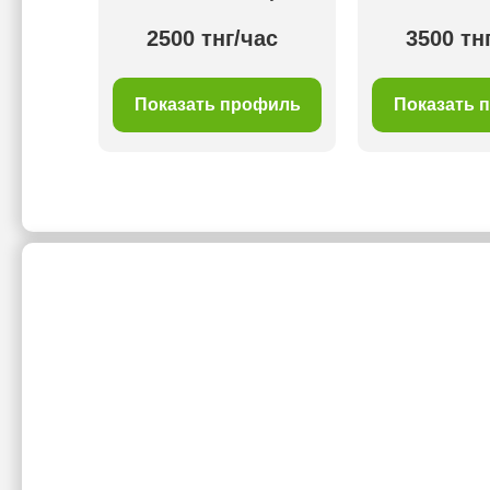
ас
2500 тнг/час
3500 тн
филь
Показать профиль
Показать 